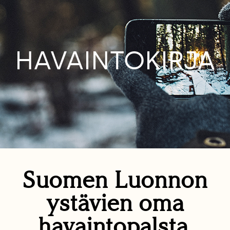
HAVAINTOKIRJA
Suomen Luonnon
ystävien oma
havaintopalsta.