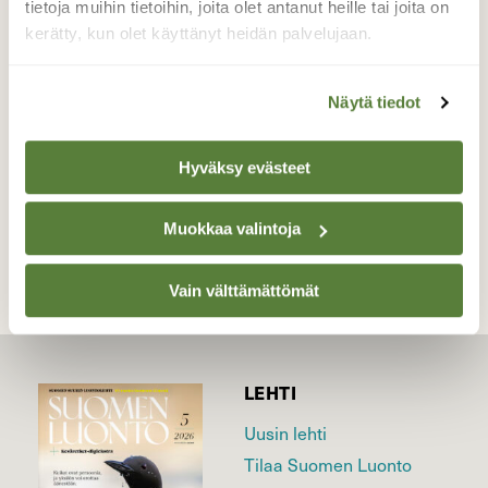
tietoja muihin tietoihin, joita olet antanut heille tai joita on
kisaa oli Osku-oravan kanssa jäljellä olevista
kerätty, kun olet käyttänyt heidän palvelujaan.
vuorimännyn kävyistä.
Valokuvaaja: Sakari Sipilä, Merikarvia 29.10.2013
Näytä tiedot
Hyväksy evästeet
TAKAISIN LISTAAN
Muokkaa valintoja
Vain välttämättömät
LEHTI
Uusin lehti
Tilaa Suomen Luonto