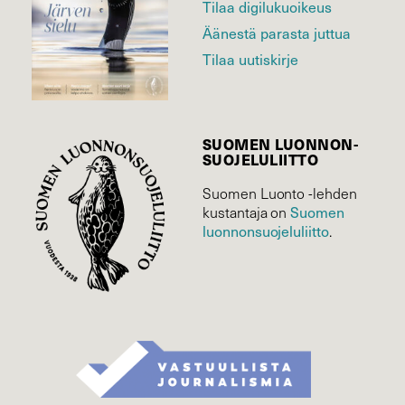
Tilaa digilukuoikeus
Äänestä parasta juttua
Tilaa uutiskirje
SUOMEN LUONNON­
SUOJELU­LIITTO
Suomen Luonto -lehden
Suomen
kustantaja on
luonnonsuojelu­liitto
.