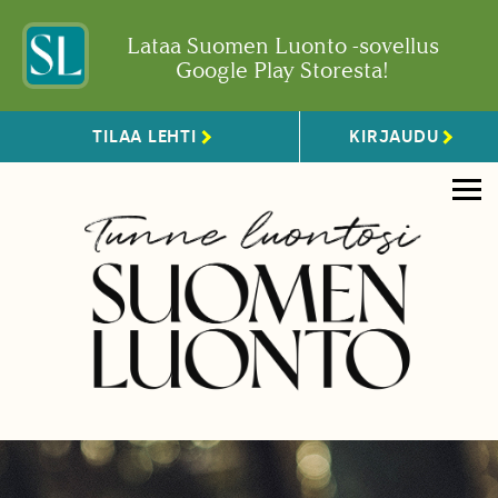
Lataa Suomen Luonto -sovellus
Google Play Storesta!
TILAA LEHTI
KIRJAUDU