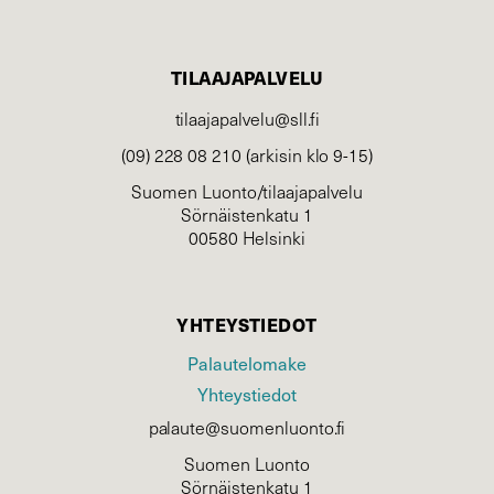
TILAAJAPALVELU
tilaajapalvelu@sll.fi
(09) 228 08 210 (arkisin klo 9-15)
Suomen Luonto/tilaajapalvelu
Sörnäistenkatu 1
00580 Helsinki
YHTEYSTIEDOT
Palautelomake
Yhteystiedot
palaute@suomenluonto.fi
Suomen Luonto
Sörnäistenkatu 1