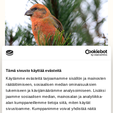
Tämä sivusto käyttää evästeitä
Käytämme evästeitä tarjoamamme sisällön ja mainosten
räätälöimiseen, sosiaalisen median ominaisuuksien
Pikkukäpylintu (Loxia
tukemiseen ja kävijämäärämme analysoimiseen. Lisäksi
curvirostra)
jaamme sosiaalisen median, mainosalan ja analytiikka-
alan kumppaneillemme tietoja siitä, miten käytät
Pikkukäpylintu (Loxia curvirostra) jatkoi
sivustoamme. Kumppanimme voivat yhdistää näitä
tänään siitä, mihin se eilen jäi. Melkoista