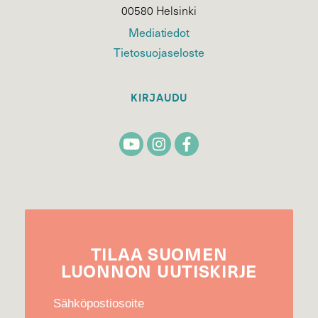
00580 Helsinki
Mediatiedot
Tietosuojaseloste
KIRJAUDU
TILAA
SUOMEN
LUONNON
UUTIS­KIRJE
Sähköpostiosoite