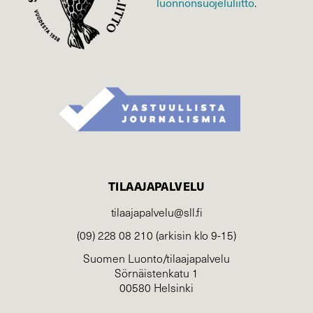
luonnonsuojelu­liitto
.
TILAAJAPALVELU
tilaajapalvelu@sll.fi
(09) 228 08 210 (arkisin klo 9-15)
Suomen Luonto/tilaajapalvelu
Sörnäistenkatu 1
00580 Helsinki