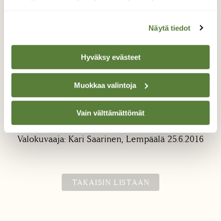
Näytä tiedot
Hyväksy evästeet
"Punaniska"
Muokkaa valintoja
Kaikenlaisia pikku kulkijoita voi löytää
Vain välttämättömät
ruohikon keskeltä. Kuvattu 25.6.2016.
Valokuvaaja: Kari Saarinen, Lempäälä 25.6.2016
TAKAISIN LISTAAN