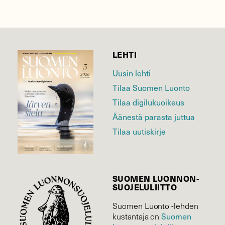
LEHTI
Uusin lehti
Tilaa Suomen Luonto
Tilaa digilukuoikeus
Äänestä parasta juttua
Tilaa uutiskirje
SUOMEN LUONNON­
SUOJELU­LIITTO
Suomen Luonto -lehden
Suomen
kustantaja on