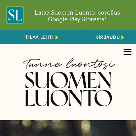
Lataa Suomen Luonto -sovellus
Google Play Storesta!
TILAA LEHTI
KIRJAUDU