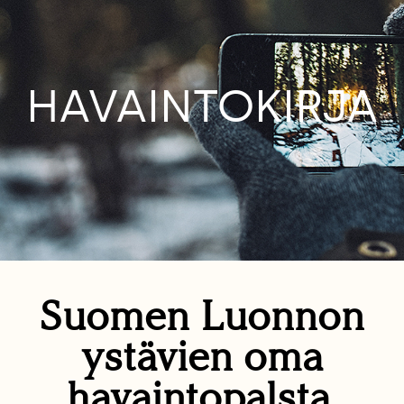
HAVAINTOKIRJA
Suomen Luonnon
ystävien oma
havaintopalsta.