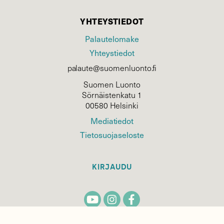
YHTEYSTIEDOT
Palautelomake
Yhteystiedot
palaute@suomenluonto.fi
Suomen Luonto
Sörnäistenkatu 1
00580 Helsinki
Mediatiedot
Tietosuojaseloste
KIRJAUDU