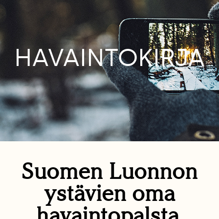
HAVAINTOKIRJA
Suomen Luonnon
ystävien oma
havaintopalsta.