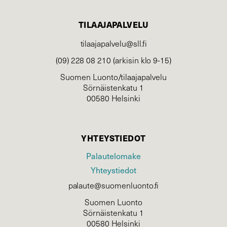
TILAAJAPALVELU
tilaajapalvelu@sll.fi
(09) 228 08 210 (arkisin klo 9-15)
Suomen Luonto/tilaajapalvelu
Sörnäistenkatu 1
00580 Helsinki
YHTEYSTIEDOT
Palautelomake
Yhteystiedot
palaute@suomenluonto.fi
Suomen Luonto
Sörnäistenkatu 1
00580 Helsinki