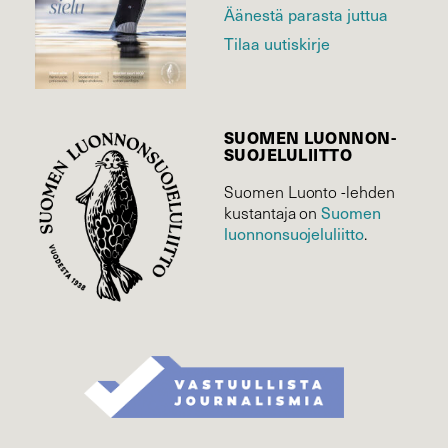
Äänestä parasta juttua
Tilaa uutiskirje
SUOMEN LUONNON­
SUOJELU­LIITTO
Suomen Luonto -lehden
Suomen
kustantaja on
luonnonsuojelu­liitto
.