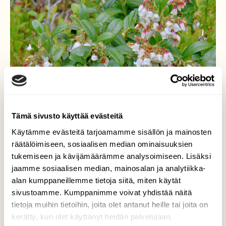
Tämä sivusto käyttää evästeitä
Käytämme evästeitä tarjoamamme sisällön ja mainosten
räätälöimiseen, sosiaalisen median ominaisuuksien
tukemiseen ja kävijämäärämme analysoimiseen. Lisäksi
jaamme sosiaalisen median, mainosalan ja analytiikka-
alan kumppaneillemme tietoja siitä, miten käytät
sivustoamme. Kumppanimme voivat yhdistää näitä
tietoja muihin tietoihin, joita olet antanut heille tai joita on
Puolukka kukkii
kerätty, kun olet käyttänyt heidän palvelujaan.