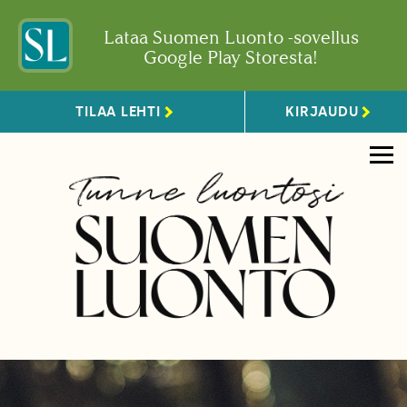
Lataa Suomen Luonto -sovellus
Google Play Storesta!
TILAA LEHTI
KIRJAUDU