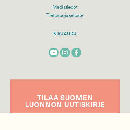
Mediatiedot
Tietosuojaseloste
KIRJAUDU
TILAA
SUOMEN
LUONNON
UUTIS­KIRJE
Sähköpostiosoite