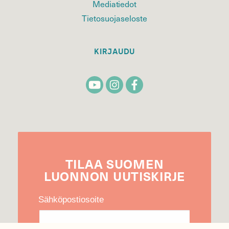
Mediatiedot
Tietosuojaseloste
KIRJAUDU
TILAA
SUOMEN
LUONNON
UUTIS­KIRJE
Sähköpostiosoite