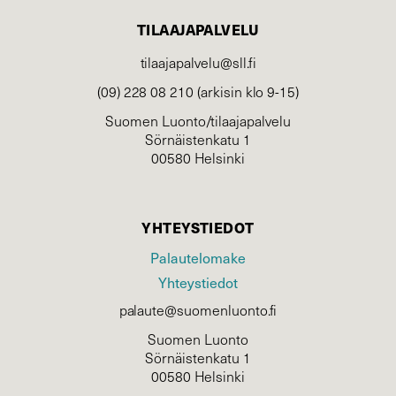
TILAAJAPALVELU
tilaajapalvelu@sll.fi
(09) 228 08 210 (arkisin klo 9-15)
Suomen Luonto/tilaajapalvelu
Sörnäistenkatu 1
00580 Helsinki
YHTEYSTIEDOT
Palautelomake
Yhteystiedot
palaute@suomenluonto.fi
Suomen Luonto
Sörnäistenkatu 1
00580 Helsinki