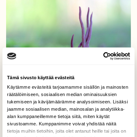
Tämä sivusto käyttää evästeitä
Käytämme evästeitä tarjoamamme sisällön ja mainosten
räätälöimiseen, sosiaalisen median ominaisuuksien
tukemiseen ja kävijämäärämme analysoimiseen. Lisäksi
jaamme sosiaalisen median, mainosalan ja analytiikka-
Purppuranuijakas
alan kumppaneillemme tietoja siitä, miten käytät
sivustoamme. Kumppanimme voivat yhdistää näitä
Purppuranuijakas kasvaa suhteellisen
tietoja muihin tietoihin, joita olet antanut heille tai joita on
yleisenä havumetsissä. Harvemmin sitä