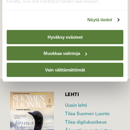
kerätty, kun olet käyttänyt heidän palvelujaan.
kuitenkin löytää .
Valokuvaaja: hannu Rasiranta, Hauho 18.9.2019
Näytä tiedot
Hyväksy evästeet
TAKAISIN LISTAAN
Muokkaa valintoja
Vain välttämättömät
LEHTI
Uusin lehti
Tilaa Suomen Luonto
Tilaa digilukuoikeus