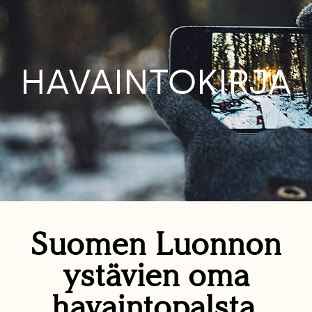
HAVAINTOKIRJA
Suomen Luonnon
ystävien oma
havaintopalsta.