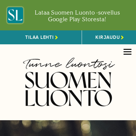
Lataa Suomen Luonto -sovellus
Google Play Storesta!
TILAA LEHTI
KIRJAUDU