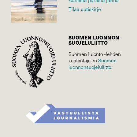
Äänestä parasta juttua
Tilaa uutiskirje
SUOMEN LUONNON­
SUOJELU­LIITTO
Suomen Luonto -lehden
kustantaja on
Suomen
luonnonsuojelu­liitto
.