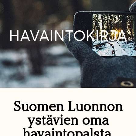
HAVAINTOKIRJA
Suomen Luonnon
ystävien oma
havaintopalsta.