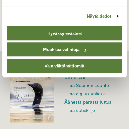
TAKAISIN LISTAAN
Näytä tiedot
Hyväksy evästeet
Muokkaa valintoja
LEHTI
Vain välttämättömät
Uusin lehti
Tilaa Suomen Luonto
Tilaa digilukuoikeus
Äänestä parasta juttua
Tilaa uutiskirje