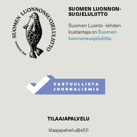
SUOMEN LUONNON­
SUOJELU­LIITTO
Suomen Luonto -lehden
Suomen
kustantaja on
luonnonsuojelu­liitto
.
TILAAJAPALVELU
tilaajapalvelu@sll.fi