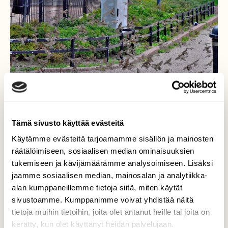
Tämä sivusto käyttää evästeitä
Käytämme evästeitä tarjoamamme sisällön ja mainosten
Pyrähdyksiä
räätälöimiseen, sosiaalisen median ominaisuuksien
tukemiseen ja kävijämäärämme analysoimiseen. Lisäksi
Isohko varpusparvi lennähteli ruohikon ja
jaamme sosiaalisen median, mainosalan ja analytiikka-
suojapaikkansa välillä.
alan kumppaneillemme tietoja siitä, miten käytät
sivustoamme. Kumppanimme voivat yhdistää näitä
Valokuvaaja: Reijo Juurinen, Helsinki Syyskuu
tietoja muihin tietoihin, joita olet antanut heille tai joita on
kerätty, kun olet käyttänyt heidän palvelujaan.