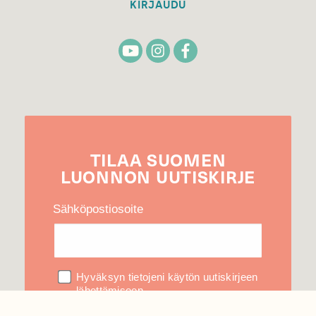
KIRJAUDU
TILAA
SUOMEN
LUONNON
UUTIS­KIRJE
Sähköpostiosoite
Hyväksyn tietojeni käytön uutiskirjeen
lähettämiseen