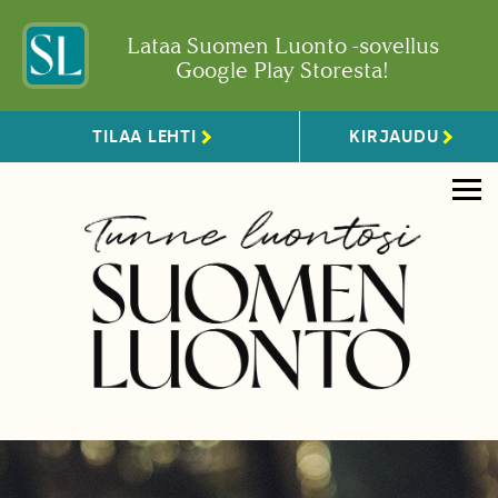
Lataa Suomen Luonto -sovellus
Google Play Storesta!
TILAA LEHTI
KIRJAUDU