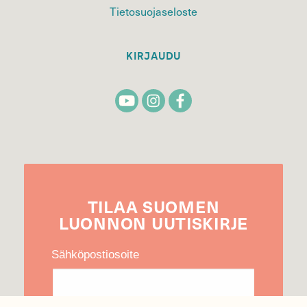
Tietosuojaseloste
KIRJAUDU
TILAA
SUOMEN
LUONNON
UUTIS­KIRJE
Sähköpostiosoite