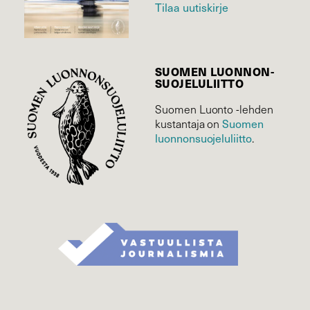
Tilaa uutiskirje
SUOMEN LUONNON­
SUOJELU­LIITTO
Suomen Luonto -lehden
kustantaja on
Suomen
luonnonsuojelu­liitto
.