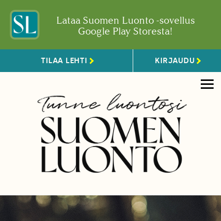
Lataa Suomen Luonto -sovellus
Google Play Storesta!
TILAA LEHTI
KIRJAUDU