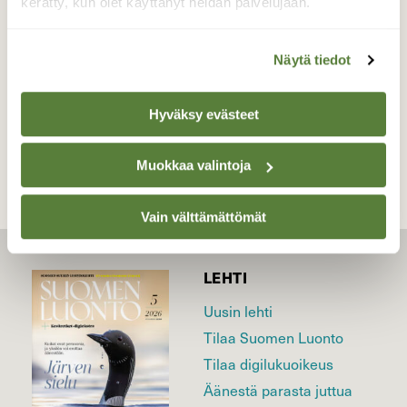
kerätty, kun olet käyttänyt heidän palvelujaan.
Valokuvaaja: Reijo Juurinen, Nuuksion
kansallispuisto Toukokuu
Näytä tiedot
TAKAISIN LISTAAN
Hyväksy evästeet
Muokkaa valintoja
Vain välttämättömät
LEHTI
Uusin lehti
Tilaa Suomen Luonto
Tilaa digilukuoikeus
Äänestä parasta juttua