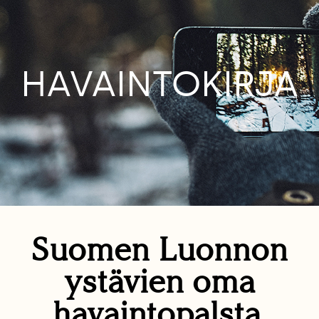
HAVAINTOKIRJA
Suomen Luonnon
ystävien oma
havaintopalsta.