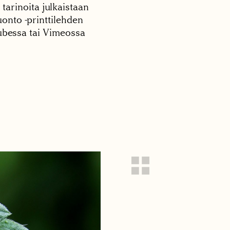
 tarinoita julkaistaan
onto -printtilehden
tubessa tai Vimeossa