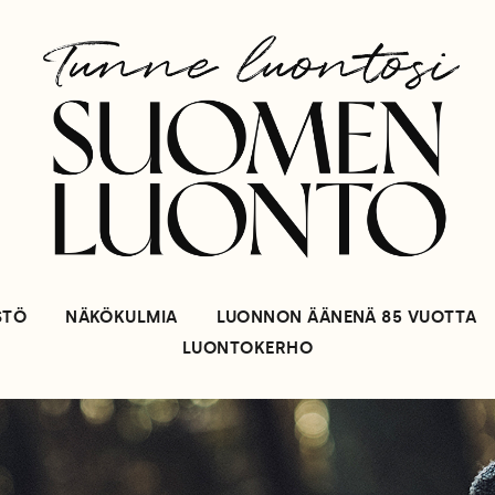
STÖ
NÄKÖKULMIA
LUONNON ÄÄNENÄ 85 VUOTTA
LUONTOKERHO