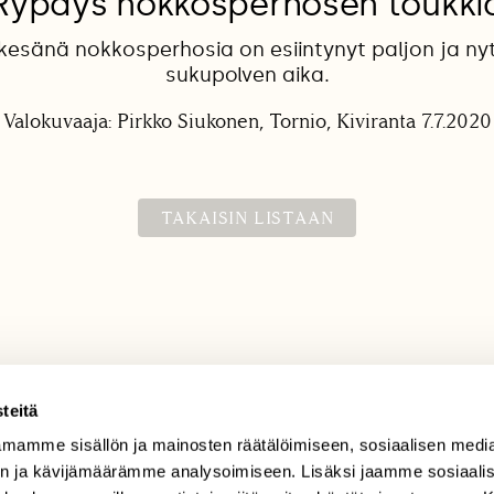
Rypäys nokkosperhosen toukki
kesänä nokkosperhosia on esiintynyt paljon ja ny
sukupolven aika.
Valokuvaaja: Pirkko Siukonen, Tornio, Kiviranta 7.7.2020
TAKAISIN LISTAAN
teitä
mamme sisällön ja mainosten räätälöimiseen, sosiaalisen medi
TILAAJAPALVELU
n ja kävijämäärämme analysoimiseen. Lisäksi jaamme sosiaali
tilaajapalvelu@sll.fi