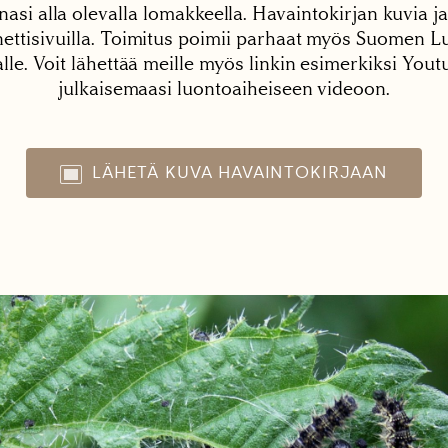
nasi alla olevalla lomakkeella. Havaintokirjan kuvia ja
tisivuilla. Toimitus poimii parhaat myös Suomen Lu
alle. Voit lähettää meille myös linkin esimerkiksi You
julkaisemaasi luontoaiheiseen videoon.
LÄHETÄ KUVA HAVAINTOKIRJAAN