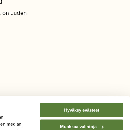
a
t on uuden
Hyväksy evästeet
an
sen median,
Muokkaa valintoja