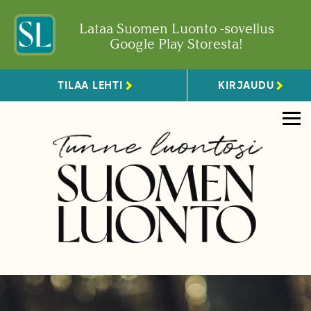
Lataa Suomen Luonto -sovellus
Google Play Storesta!
TILAA LEHTI
KIRJAUDU