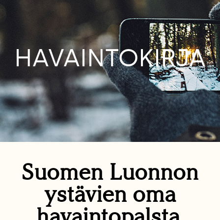
HAVAINTOKIRJA
Suomen Luonnon
ystävien oma
havaintopalsta.