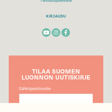
Tietosuojaseloste
KIRJAUDU
TILAA
SUOMEN
LUONNON
UUTIS­KIRJE
Sähköpostiosoite