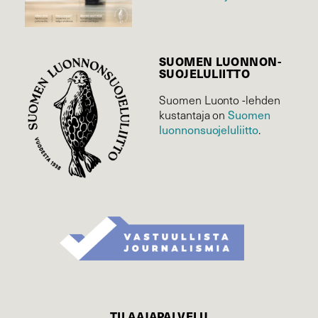
SUOMEN LUONNON­
SUOJELU­LIITTO
Suomen Luonto -lehden
Suomen
kustantaja on
luonnonsuojelu­liitto
.
TILAAJAPALVELU