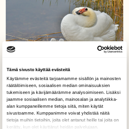
Tämä sivusto käyttää evästeitä
Käytämme evästeitä tarjoamamme sisällön ja mainosten
räätälöimiseen, sosiaalisen median ominaisuuksien
tukemiseen ja kävijämäärämme analysoimiseen. Lisäksi
jaamme sosiaalisen median, mainosalan ja analytiikka-
Saatko kaulaasi näin?
alan kumppaneillemme tietoja siitä, miten käytät
sivustoamme. Kumppanimme voivat yhdistää näitä
Kyhmyjoutsenia rannalla poikasten
tietoja muihin tietoihin, joita olet antanut heille tai joita on
ensiuinnin jälkeen.
kerätty, kun olet käyttänyt heidän palvelujaan.