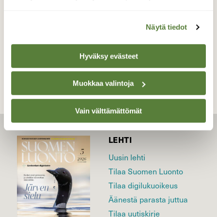
Valokuvaaja: Reijo Juurinen, Töölönlahti Toukokuu
Näytä tiedot
TAKAISIN LISTAAN
Hyväksy evästeet
Muokkaa valintoja
Vain välttämättömät
LEHTI
Uusin lehti
Tilaa Suomen Luonto
Tilaa digilukuoikeus
Äänestä parasta juttua
Tilaa uutiskirje