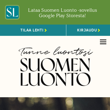
Lataa Suomen Luonto -sovellus
Google Play Storesta!
TILAA LEHTI
KIRJAUDU