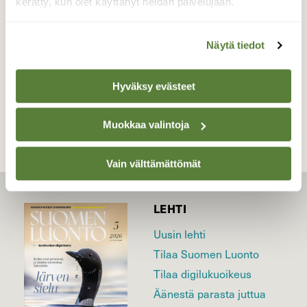
kerätty, kun olet käyttänyt heidän palvelujaan.
Valokuvaaja: Paavo Siukonen, Helsinki, Malmi.
5.4.2020
Näytä tiedot
TAKAISIN LISTAAN
Hyväksy evästeet
Muokkaa valintoja
Vain välttämättömät
LEHTI
Uusin lehti
Tilaa Suomen Luonto
Tilaa digilukuoikeus
Äänestä parasta juttua