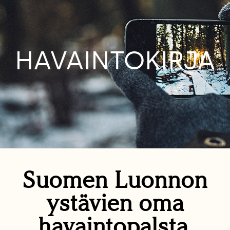
HAVAINTOKIRJA
Suomen Luonnon
ystävien oma
havaintopalsta.