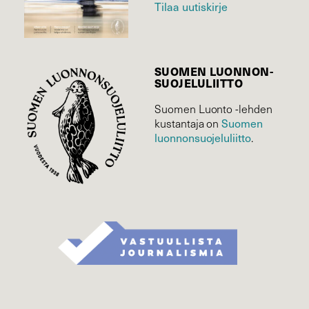
Tilaa uutiskirje
SUOMEN LUONNON­
SUOJELU­LIITTO
Suomen Luonto -lehden
kustantaja on
Suomen
luonnonsuojelu­liitto
.