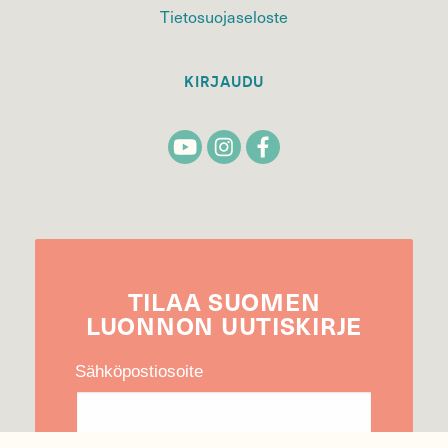
Tietosuojaseloste
KIRJAUDU
TILAA
SUOMEN
LUONNON
UUTIS­KIRJE
Sähköpostiosoite