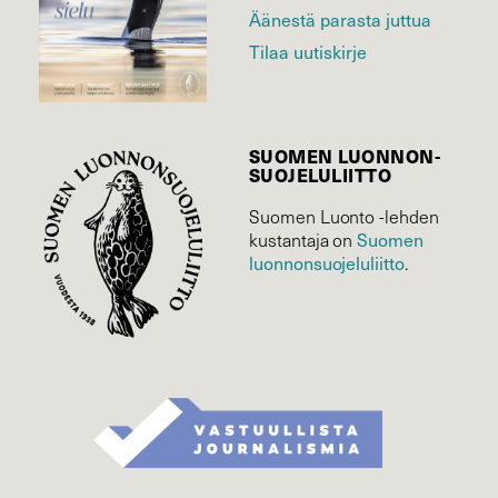
Äänestä parasta juttua
Tilaa uutiskirje
SUOMEN LUONNON­
SUOJELU­LIITTO
Suomen Luonto -lehden
kustantaja on
Suomen
luonnonsuojelu­liitto
.