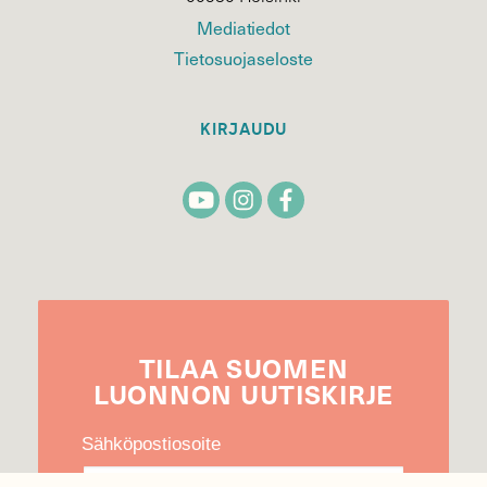
Mediatiedot
Tietosuojaseloste
KIRJAUDU
TILAA
SUOMEN
LUONNON
UUTIS­KIRJE
Sähköpostiosoite