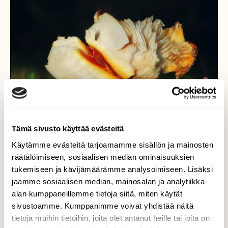
Tämä sivusto käyttää evästeitä
Käytämme evästeitä tarjoamamme sisällön ja mainosten
räätälöimiseen, sosiaalisen median ominaisuuksien
tukemiseen ja kävijämäärämme analysoimiseen. Lisäksi
jaamme sosiaalisen median, mainosalan ja analytiikka-
Sienimaailman ihmeitä
alan kumppaneillemme tietoja siitä, miten käytät
sivustoamme. Kumppanimme voivat yhdistää näitä
Tuskin sentään uusi lajike mutta aika hauska
tietoja muihin tietoihin, joita olet antanut heille tai joita on