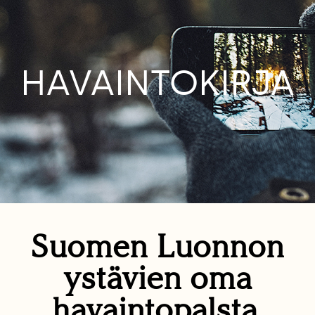
HAVAINTOKIRJA
Suomen Luonnon
ystävien oma
havaintopalsta.