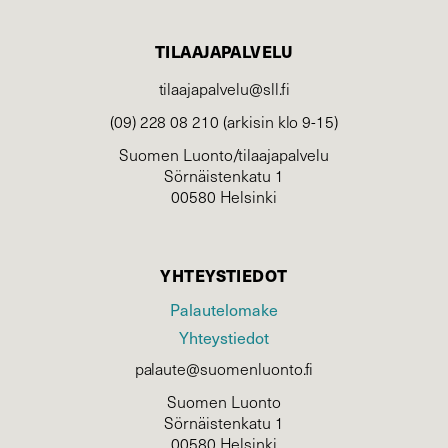
TILAAJAPALVELU
tilaajapalvelu@sll.fi
(09) 228 08 210 (arkisin klo 9-15)
Suomen Luonto/tilaajapalvelu
Sörnäistenkatu 1
00580 Helsinki
YHTEYSTIEDOT
Palautelomake
Yhteystiedot
palaute@suomenluonto.fi
Suomen Luonto
Sörnäistenkatu 1
00580 Helsinki