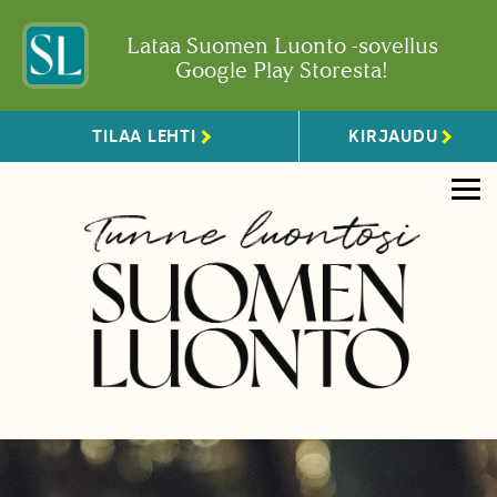
Lataa Suomen Luonto -sovellus
Google Play Storesta!
TILAA LEHTI
KIRJAUDU