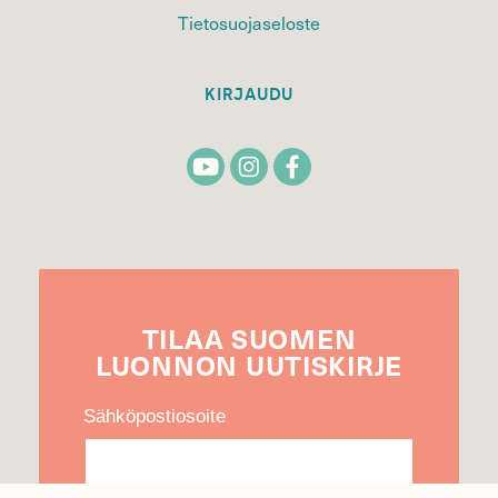
Tietosuojaseloste
KIRJAUDU
TILAA
SUOMEN
LUONNON
UUTIS­KIRJE
Sähköpostiosoite