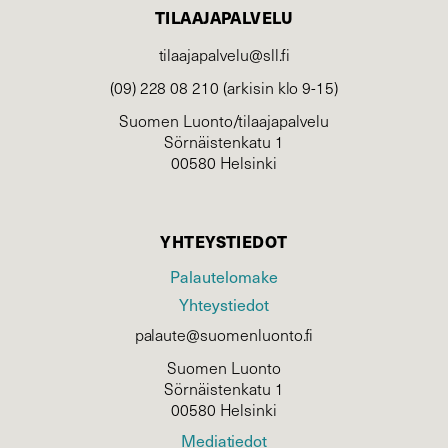
TILAAJAPALVELU
tilaajapalvelu@sll.fi
(09) 228 08 210 (arkisin klo 9-15)
Suomen Luonto/tilaajapalvelu
Sörnäistenkatu 1
00580 Helsinki
YHTEYSTIEDOT
Palautelomake
Yhteystiedot
palaute@suomenluonto.fi
Suomen Luonto
Sörnäistenkatu 1
00580 Helsinki
Mediatiedot