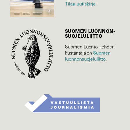
Tilaa uutiskirje
SUOMEN LUONNON­
SUOJELU­LIITTO
Suomen Luonto -lehden
Suomen
kustantaja on
luonnonsuojelu­liitto
.