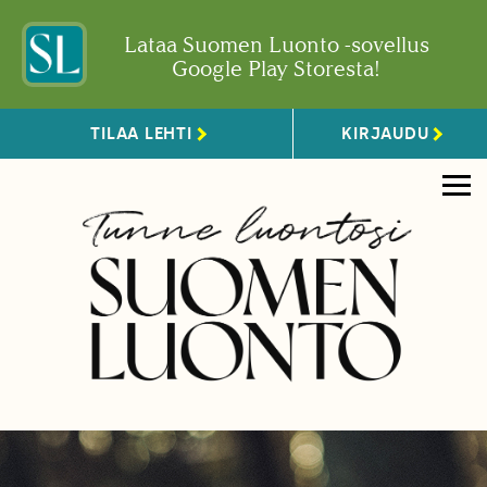
Lataa Suomen Luonto -sovellus
Google Play Storesta!
TILAA LEHTI
KIRJAUDU