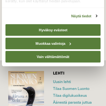
kerätty, kun olet käyttänyt heidän palvelujaan.
Valokuvaaja: Reijo Juurinen, Töölönlahti Syyskuu
Näytä tiedot
TAKAISIN LISTAAN
Hyväksy evästeet
Muokkaa valintoja
Vain välttämättömät
LEHTI
Uusin lehti
Tilaa Suomen Luonto
Tilaa digilukuoikeus
Äänestä parasta juttua