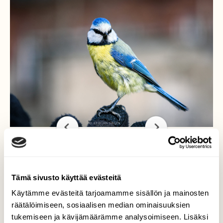
Sinitiainen laskeutui kädelle
Tämä sivusto käyttää evästeitä
Käytämme evästeitä tarjoamamme sisällön ja mainosten
Menin kuvauspaikalle odottamaan kaveriani.
räätälöimiseen, sosiaalisen median ominaisuuksien
Häntä odotellessa huomasin, että minun
tukemiseen ja kävijämäärämme analysoimiseen. Lisäksi
takana puun oksalla oli sinitiainen ja se