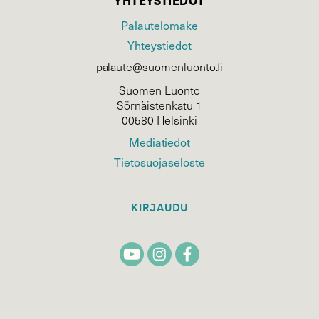
YHTEYSTIEDOT
Palautelomake
Yhteystiedot
palaute@suomenluonto.fi
Suomen Luonto
Sörnäistenkatu 1
00580 Helsinki
Mediatiedot
Tietosuojaseloste
KIRJAUDU