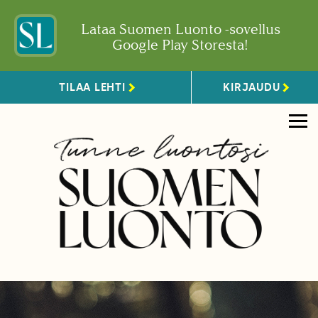
Lataa Suomen Luonto -sovellus
Google Play Storesta!
TILAA LEHTI
KIRJAUDU