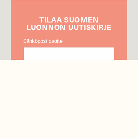
TILAA
SUOMEN
LUONNON
UUTIS­KIRJE
Sähköpostiosoite
Hyväksyn tietojeni käytön uutiskirjeen
lähettämiseen
Tietosuojaseloste