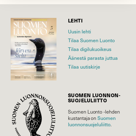
LEHTI
Uusin lehti
Tilaa Suomen Luonto
Tilaa digilukuoikeus
Äänestä parasta juttua
Tilaa uutiskirje
SUOMEN LUONNON­
SUOJELU­LIITTO
Suomen Luonto -lehden
Suomen
kustantaja on
luonnonsuojelu­liitto
.