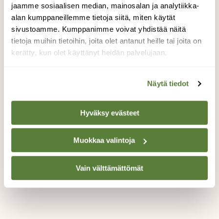
jaamme sosiaalisen median, mainosalan ja analytiikka-
katsoi minua. Se oli hyvin lähellä.
Kamerassani oli makro-objektiivi kiinni
alan kumppaneillemme tietoja siitä, miten käytät
(105mm). Ojensin kokeeksi käteeni kohti
sivustoamme. Kumppanimme voivat yhdistää näitä
lintua ja se laskeutui kädelleni parin sekunnin
tietoja muihin tietoihin, joita olet antanut heille tai joita on
jälkeen. Se oli tosi kiva tunne kun se
kerätty, kun olet käyttänyt heidän palvelujaan.
laskeutui kädelle. Tuli onnistuneita kuvia
vaikka jouduin käyttää kamerani yhdellä
Näytä tiedot
kädellä. FB: Photographer Atacan Ergin
https://www.instagram.com/atacanergin
Hyväksy evästeet
Valokuvaaja: Atacan Ergin, Tampere 28.04.2017
Muokkaa valintoja
TAKAISIN LISTAAN
Vain välttämättömät