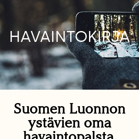
HAVAINTOKIRJA
Suomen Luonnon
ystävien oma
havaintopalsta.