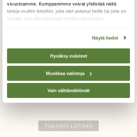
sivustoamme. Kumppanimme voivat yhdistää näitä
tietoja muihin tietoihin, joita olet antanut heille tai joita on
kerätty, kun olet käyttänyt heidän palvelujaan.
Sinitiainen pähkinäaterialla
Pakkasilla pihapiirissämme vierailee useita
Näytä tiedot
lintulajeja ruokailemassa. Kuvassa on
tavallisimpiin talvilintuihimme kuuluva
Hyväksy evästeet
sinitiainen jolla on todella kaunis
"höyhenpuku" ja aurinko vielä korostaa
tuota ihastuttavaa väritystä, 13.1.2014
Muokkaa valintoja
Tampere
Vain välttämättömät
Valokuvaaja: Tarja Porkkala, Tampere Hallila
13.1.2014
TAKAISIN LISTAAN