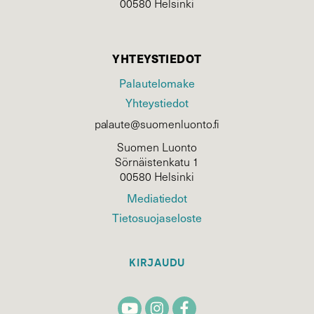
00580 Helsinki
YHTEYSTIEDOT
Palautelomake
Yhteystiedot
palaute@suomenluonto.fi
Suomen Luonto
Sörnäistenkatu 1
00580 Helsinki
Mediatiedot
Tietosuojaseloste
KIRJAUDU