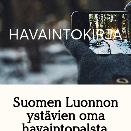
HAVAINTOKIRJA
Suomen Luonnon
ystävien oma
havaintopalsta.