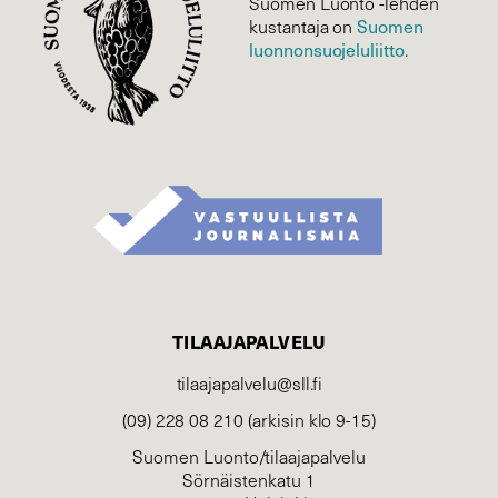
Suomen Luonto -lehden
Suomen
kustantaja on
luonnonsuojelu­liitto
.
TILAAJAPALVELU
tilaajapalvelu@sll.fi
(09) 228 08 210 (arkisin klo 9-15)
Suomen Luonto/tilaajapalvelu
Sörnäistenkatu 1