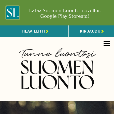
Lataa Suomen Luonto -sovellus
Google Play Storesta!
TILAA LEHTI
KIRJAUDU