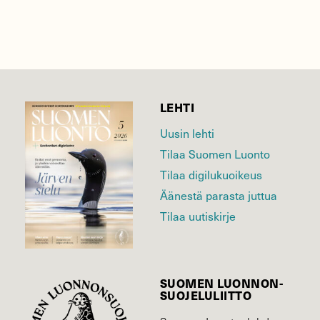
LEHTI
Uusin lehti
Tilaa Suomen Luonto
Tilaa digilukuoikeus
Äänestä parasta juttua
Tilaa uutiskirje
SUOMEN LUONNON­
SUOJELU­LIITTO