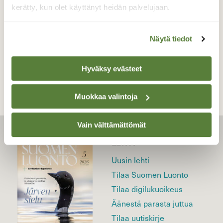
17.4.2023
kerätty, kun olet käyttänyt heidän palvelujaan.
Näytä tiedot
TAKAISIN LISTAAN
Hyväksy evästeet
Muokkaa valintoja
Vain välttämättömät
LEHTI
Uusin lehti
Tilaa Suomen Luonto
Tilaa digilukuoikeus
Äänestä parasta juttua
Tilaa uutiskirje