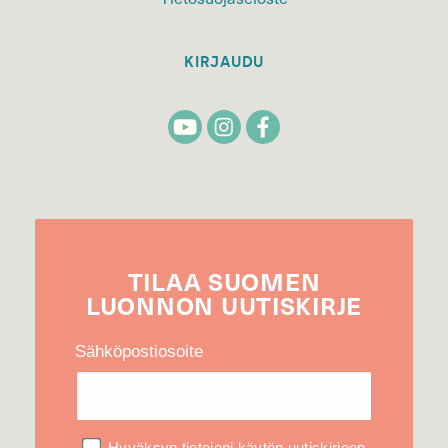
KIRJAUDU
TILAA
SUOMEN
LUONNON
UUTIS­KIRJE
Sähköpostiosoite
Hyväksyn tietojeni käytön uutiskirjeen