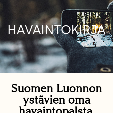
HAVAINTOKIRJA
Suomen Luonnon
ystävien oma
havaintopalsta.