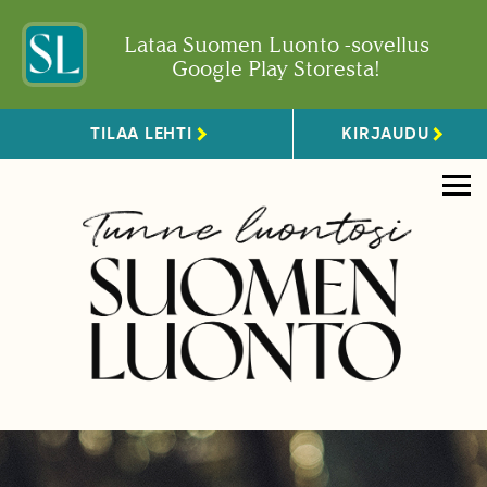
Lataa Suomen Luonto -sovellus
Google Play Storesta!
TILAA LEHTI
KIRJAUDU