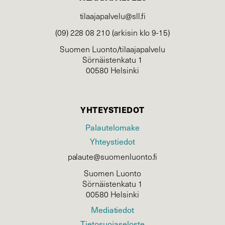
tilaajapalvelu@sll.fi
(09) 228 08 210 (arkisin klo 9-15)
Suomen Luonto/tilaajapalvelu
Sörnäistenkatu 1
00580 Helsinki
YHTEYSTIEDOT
Palautelomake
Yhteystiedot
palaute@suomenluonto.fi
Suomen Luonto
Sörnäistenkatu 1
00580 Helsinki
Mediatiedot
Tietosuojaseloste