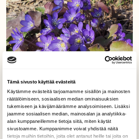
Tämä sivusto käyttää evästeitä
Käytämme evästeitä tarjoamamme sisällön ja mainosten
Sinivuokkojen aikaan.
räätälöimiseen, sosiaalisen median ominaisuuksien
tukemiseen ja kävijämäärämme analysoimiseen. Lisäksi
Sinivuokot ovat jo runsastuneet
jaamme sosiaalisen median, mainosalan ja analytiikka-
ensimmäisistä havainnoista ja vihreitä
alan kumppaneillemme tietoja siitä, miten käytät
lehtiäkin löytyy.
sivustoamme. Kumppanimme voivat yhdistää näitä
Valokuvaaja: Martti Valtonen, Mukkula Lahti
tietoja muihin tietoihin, joita olet antanut heille tai joita on