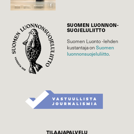
SUOMEN LUONNON­
SUOJELU­LIITTO
Suomen Luonto -lehden
Suomen
kustantaja on
luonnonsuojelu­liitto
.
TILAAJAPALVELU