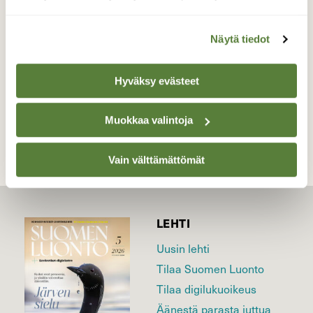
Tämä kuva on otettu 5.5.2017.
Valokuvaaja: Kari Saarinen, Lempäälä 5.5.2017
Näytä tiedot
Hyväksy evästeet
TAKAISIN LISTAAN
Muokkaa valintoja
Vain välttämättömät
LEHTI
Uusin lehti
Tilaa Suomen Luonto
Tilaa digilukuoikeus
Äänestä parasta juttua