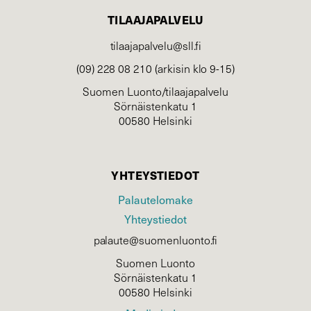
TILAAJAPALVELU
tilaajapalvelu@sll.fi
(09) 228 08 210 (arkisin klo 9-15)
Suomen Luonto/tilaajapalvelu
Sörnäistenkatu 1
00580 Helsinki
YHTEYSTIEDOT
Palautelomake
Yhteystiedot
palaute@suomenluonto.fi
Suomen Luonto
Sörnäistenkatu 1
00580 Helsinki