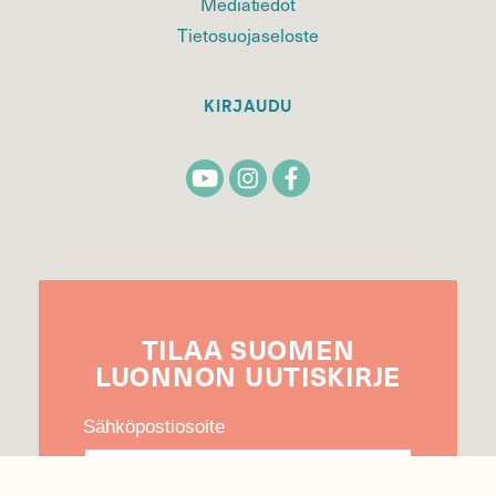
Mediatiedot
Tietosuojaseloste
KIRJAUDU
TILAA
SUOMEN
LUONNON
UUTIS­KIRJE
Sähköpostiosoite