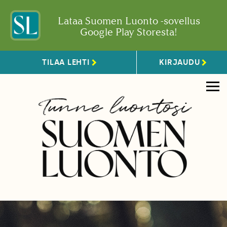
Lataa Suomen Luonto -sovellus
Google Play Storesta!
TILAA LEHTI
KIRJAUDU