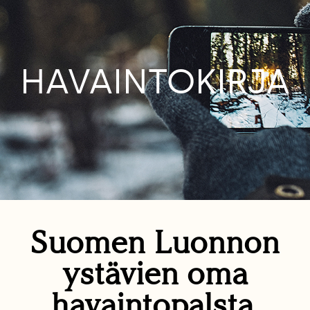
HAVAINTOKIRJA
Suomen Luonnon
ystävien oma
havaintopalsta.