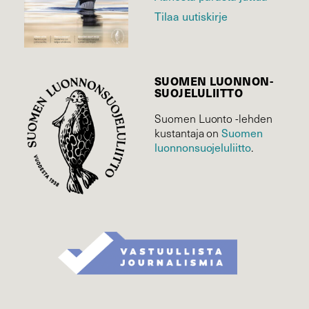
Tilaa uutiskirje
SUOMEN LUONNON­
SUOJELU­LIITTO
Suomen Luonto -lehden
Suomen
kustantaja on
luonnonsuojelu­liitto
.