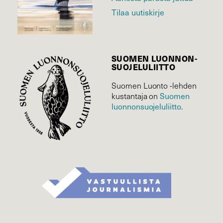
Tilaa uutiskirje
SUOMEN LUONNON­
SUOJELU­LIITTO
Suomen Luonto -lehden
kustantaja on
Suomen
luonnonsuojelu­liitto
.