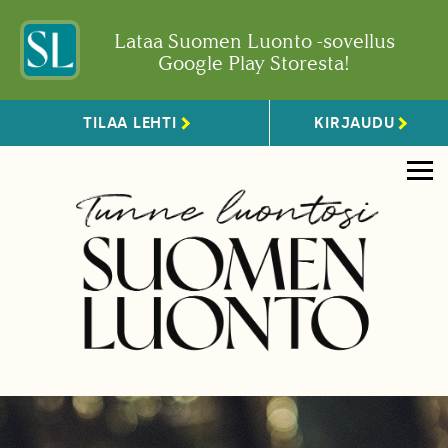
Lataa Suomen Luonto -sovellus
Google Play Storesta!
TILAA LEHTI
KIRJAUDU