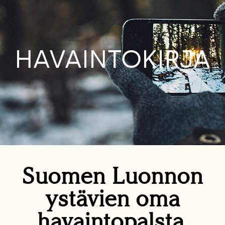
HAVAINTOKIRJA
Suomen Luonnon
ystävien oma
havaintopalsta.