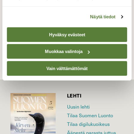
nähnyt sisiliskoa liikkeellä.
Valokuvaaja: Jaana Honkanen, Orimattila 29.12.13
Näytä tiedot
Hyväksy evästeet
TAKAISIN LISTAAN
Muokkaa valintoja
Vain välttämättömät
LEHTI
Uusin lehti
Tilaa Suomen Luonto
Tilaa digilukuoikeus
Äänestä parasta juttua