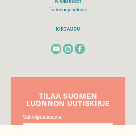
Mediatiedot
Tietosuojaseloste
KIRJAUDU
TILAA
SUOMEN
LUONNON
UUTIS­KIRJE
Sähköpostiosoite