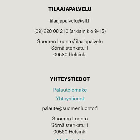
TILAAJAPALVELU
tilaajapalvelu@sll.fi
(09) 228 08 210 (arkisin klo 9-15)
Suomen Luonto/tilaajapalvelu
Sörnäistenkatu 1
00580 Helsinki
YHTEYSTIEDOT
Palautelomake
Yhteystiedot
palaute@suomenluonto.fi
Suomen Luonto
Sörnäistenkatu 1
00580 Helsinki