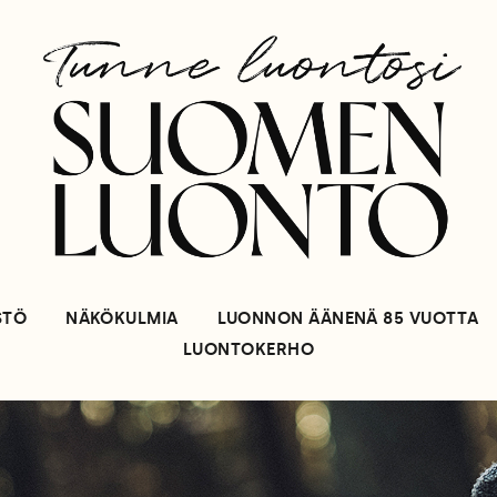
STÖ
NÄKÖKULMIA
LUONNON ÄÄNENÄ 85 VUOTTA
LUONTOKERHO