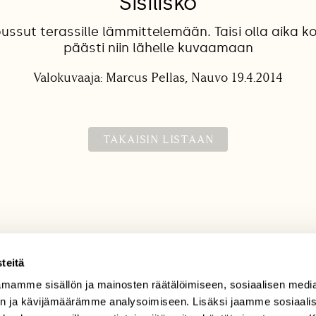
Sisilisko
 noussut terassille lämmittelemään. Taisi olla aika
päästi niin lähelle kuvaamaan
Valokuvaaja: Marcus Pellas, Nauvo 19.4.2014
TAKAISIN LISTAAN
teitä
mamme sisällön ja mainosten räätälöimiseen, sosiaalisen medi
TILAAJAPALVELU
n ja kävijämäärämme analysoimiseen. Lisäksi jaamme sosiaali
tilaajapalvelu@sll.fi