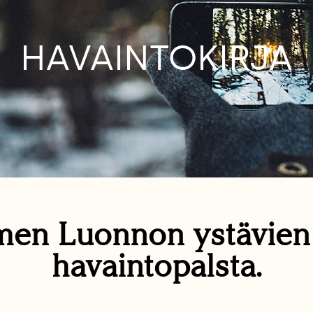
HAVAINTOKIRJA
en Luonnon ystävie
havaintopalsta.