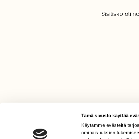
Sisilisko oli
Tämä sivusto käyttää eväs
Käytämme evästeitä tarjoa
LEHTI
ominaisuuksien tukemisee
Uusin lehti