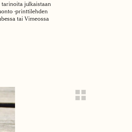
 tarinoita julkaistaan
onto -printtilehden
tubessa tai Vimeossa