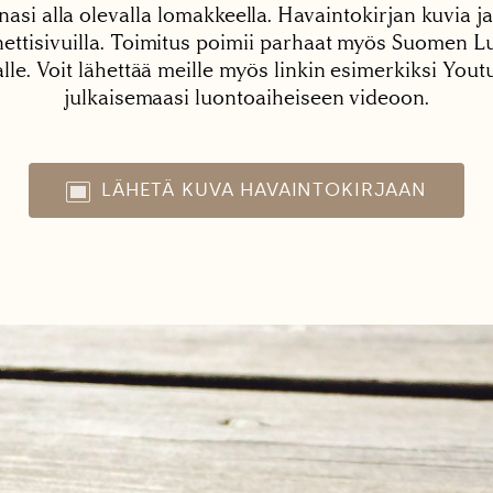
nasi alla olevalla lomakkeella. Havaintokirjan kuvia ja
tisivuilla. Toimitus poimii parhaat myös Suomen Lu
alle. Voit lähettää meille myös linkin esimerkiksi You
julkaisemaasi luontoaiheiseen videoon.
LÄHETÄ KUVA HAVAINTOKIRJAAN