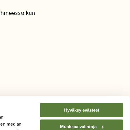
 kohmeessa kun
Hyväksy evästeet
an
sen median,
Muokkaa valintoja