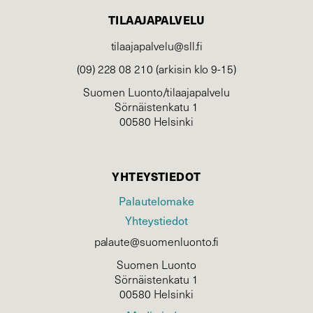
TILAAJAPALVELU
tilaajapalvelu@sll.fi
(09) 228 08 210 (arkisin klo 9-15)
Suomen Luonto/tilaajapalvelu
Sörnäistenkatu 1
00580 Helsinki
YHTEYSTIEDOT
Palautelomake
Yhteystiedot
palaute@suomenluonto.fi
Suomen Luonto
Sörnäistenkatu 1
00580 Helsinki