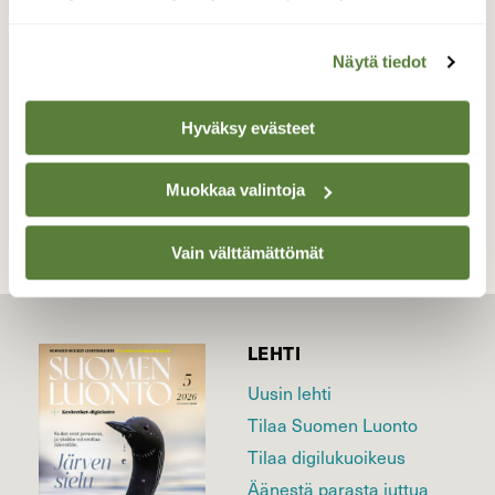
rannalla
Valokuvaaja: Teija Matikka, Ylöjärvi tammikuu 18
Näytä tiedot
Hyväksy evästeet
TAKAISIN LISTAAN
Muokkaa valintoja
Vain välttämättömät
LEHTI
Uusin lehti
Tilaa Suomen Luonto
Tilaa digilukuoikeus
Äänestä parasta juttua