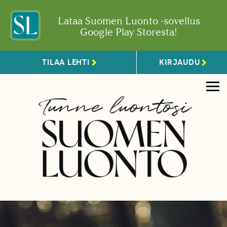
Lataa Suomen Luonto -sovellus
Google Play Storesta!
TILAA LEHTI
KIRJAUDU