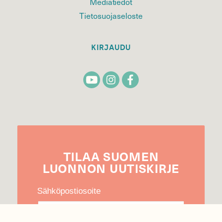
Mediatiedot
Tietosuojaseloste
KIRJAUDU
TILAA
SUOMEN
LUONNON
UUTIS­KIRJE
Sähköpostiosoite