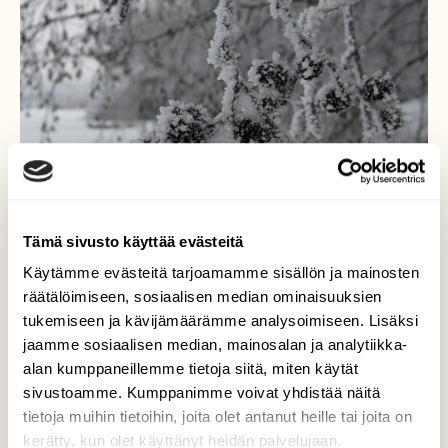
Tämä sivusto käyttää evästeitä
Käytämme evästeitä tarjoamamme sisällön ja mainosten
räätälöimiseen, sosiaalisen median ominaisuuksien
tukemiseen ja kävijämäärämme analysoimiseen. Lisäksi
jaamme sosiaalisen median, mainosalan ja analytiikka-
alan kumppaneillemme tietoja siitä, miten käytät
Sokeroidut kävyt
sivustoamme. Kumppanimme voivat yhdistää näitä
tietoja muihin tietoihin, joita olet antanut heille tai joita on
Lepän kävyt kauniin kuuraisena Keijärven
kerätty, kun olet käyttänyt heidän palvelujaan.