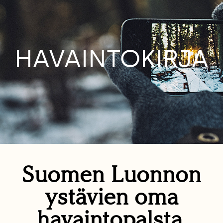
HAVAINTOKIRJA
Suomen Luonnon
ystävien oma
havaintopalsta.