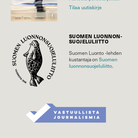
Tilaa uutiskirje
SUOMEN LUONNON­
SUOJELU­LIITTO
Suomen Luonto -lehden
Suomen
kustantaja on
luonnonsuojelu­liitto
.