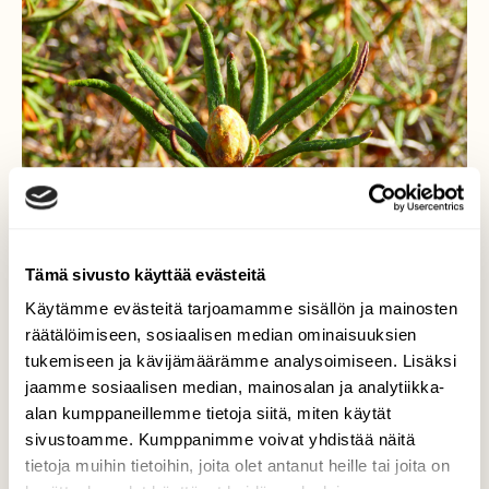
Tämä sivusto käyttää evästeitä
Käytämme evästeitä tarjoamamme sisällön ja mainosten
räätälöimiseen, sosiaalisen median ominaisuuksien
tukemiseen ja kävijämäärämme analysoimiseen. Lisäksi
jaamme sosiaalisen median, mainosalan ja analytiikka-
Suopursu
alan kumppaneillemme tietoja siitä, miten käytät
sivustoamme. Kumppanimme voivat yhdistää näitä
Kohta kukkii taas suopursu,kukinnan nuput
tietoja muihin tietoihin, joita olet antanut heille tai joita on