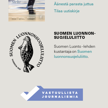
Äänestä parasta juttua
Tilaa uutiskirje
SUOMEN LUONNON­
SUOJELU­LIITTO
Suomen Luonto -lehden
Suomen
kustantaja on
luonnonsuojelu­liitto
.