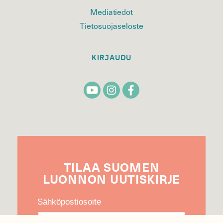
Mediatiedot
Tietosuojaseloste
KIRJAUDU
TILAA
SUOMEN
LUONNON
UUTIS­KIRJE
Sähköpostiosoite