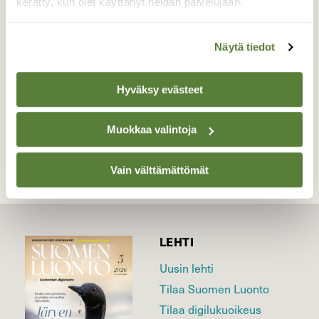
ovat jo hyvällä alulla.
kerätty, kun olet käyttänyt heidän palvelujaan.
Valokuvaaja: Hannu Rissanen, Konnankorpi
Näädänmaa 12.5.16
Näytä tiedot
Hyväksy evästeet
TAKAISIN LISTAAN
Muokkaa valintoja
Vain välttämättömät
LEHTI
Uusin lehti
Tilaa Suomen Luonto
Tilaa digilukuoikeus