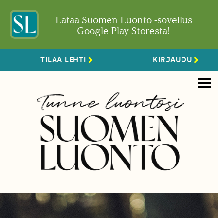
Lataa Suomen Luonto -sovellus
Google Play Storesta!
TILAA LEHTI
KIRJAUDU