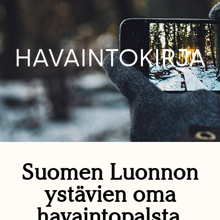
HAVAINTOKIRJA
Suomen Luonnon
ystävien oma
havaintopalsta.