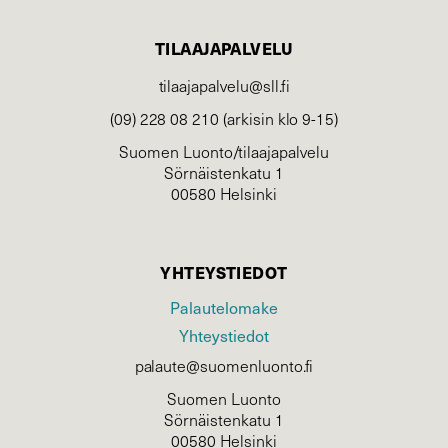
TILAAJAPALVELU
tilaajapalvelu@sll.fi
(09) 228 08 210 (arkisin klo 9-15)
Suomen Luonto/tilaajapalvelu
Sörnäistenkatu 1
00580 Helsinki
YHTEYSTIEDOT
Palautelomake
Yhteystiedot
palaute@suomenluonto.fi
Suomen Luonto
Sörnäistenkatu 1
00580 Helsinki