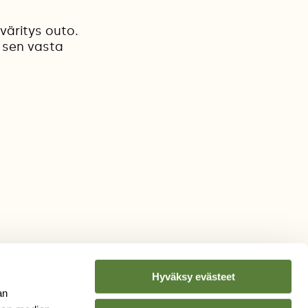
väritys outo.
 sen vasta
Hyväksy evästeet
an