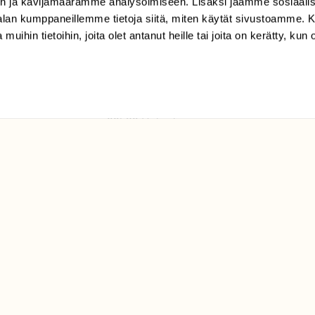
n ja kävijämäärämme analysoimiseen. Lisäksi jaamme sosiaali
tilaajapalvelu@sll.fi
-alan kumppaneillemme tietoja siitä, miten käytät sivustoamme
 muihin tietoihin, joita olet antanut heille tai joita on kerätty, kun 
(09) 228 08 210 (arkisin
klo 9-15)
Suomen
Luonto/tilaajapalvelu
Sörnäistenkatu 1
00580 Helsinki
ELU­
YHTEYSTIEDOT
ntaja on
Palautelomake
Yhteystiedot
palaute@suomenluonto.fi
Suomen Luonto
Sörnäistenkatu 1
00580 Helsinki
Mediatiedot