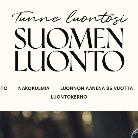
STÖ
NÄKÖKULMIA
LUONNON ÄÄNENÄ 85 VUOTTA
LUONTOKERHO