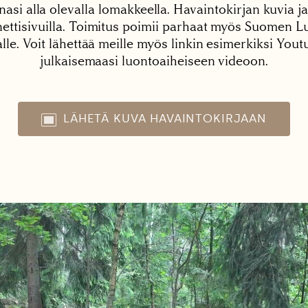
nasi alla olevalla lomakkeella. Havaintokirjan kuvia ja
tisivuilla. Toimitus poimii parhaat myös Suomen Lu
alle. Voit lähettää meille myös linkin esimerkiksi You
julkaisemaasi luontoaiheiseen videoon.
LÄHETÄ KUVA HAVAINTOKIRJAAN