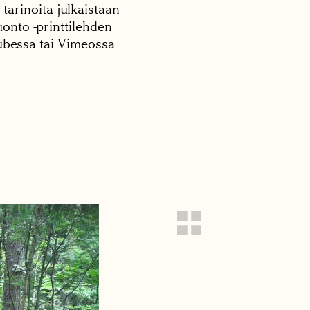
 tarinoita julkaistaan
onto -printtilehden
tubessa tai Vimeossa