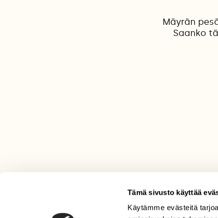
Mäyrän pesäl
Saanko tä
Tämä sivusto käyttää eväs
Käytämme evästeitä tarjoa
LEHTI