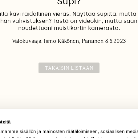
Supi?
lä kävi raidallinen vieras. Näyttää supilta, mutta 
hän vahvistuksen? Tästä on videokin, mutta saan
noudettuani muistikortin kamerasta.
Valokuvaaja: Ismo Käkönen, Parainen 8.6.2023
TAKAISIN LISTAAN
teitä
mamme sisällön ja mainosten räätälöimiseen, sosiaalisen medi
TILAAJAPALVELU