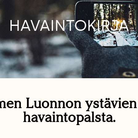
HAVAINTOKIRJA
en Luonnon ystävie
havaintopalsta.