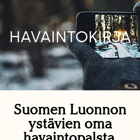
HAVAINTOKIRJA
Suomen Luonnon
ystävien oma
havaintopalsta.