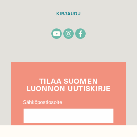
KIRJAUDU
TILAA
SUOMEN
LUONNON
UUTIS­KIRJE
Sähköpostiosoite
Hyväksyn tietojeni käytön uutiskirjeen