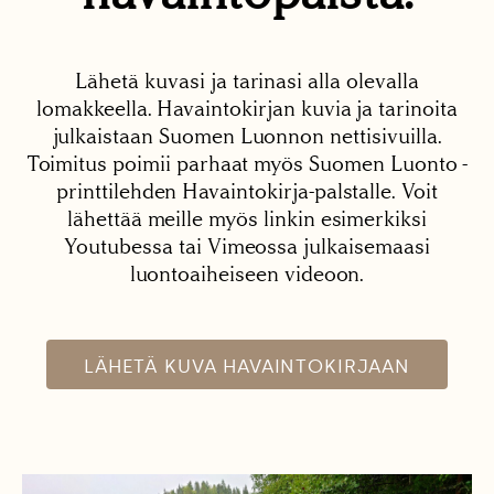
Lähetä kuvasi ja tarinasi alla olevalla
lomakkeella. Havaintokirjan kuvia ja tarinoita
julkaistaan Suomen Luonnon nettisivuilla.
Toimitus poimii parhaat myös Suomen Luonto -
printtilehden Havaintokirja-palstalle. Voit
lähettää meille myös linkin esimerkiksi
Youtubessa tai Vimeossa julkaisemaasi
luontoaiheiseen videoon.
LÄHETÄ KUVA HAVAINTOKIRJAAN