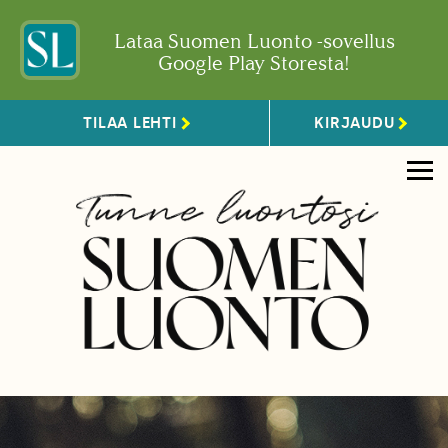
Lataa Suomen Luonto -sovellus
Google Play Storesta!
TILAA LEHTI
KIRJAUDU