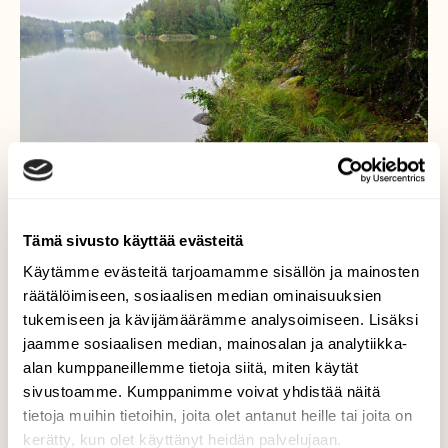
Tämä sivusto käyttää evästeitä
Käytämme evästeitä tarjoamamme sisällön ja mainosten
räätälöimiseen, sosiaalisen median ominaisuuksien
tukemiseen ja kävijämäärämme analysoimiseen. Lisäksi
Syksyä ilmassa
jaamme sosiaalisen median, mainosalan ja analytiikka-
alan kumppaneillemme tietoja siitä, miten käytät
Tyyni syyssää
sivustoamme. Kumppanimme voivat yhdistää näitä
tietoja muihin tietoihin, joita olet antanut heille tai joita on
Valokuvaaja: Kati Westerlund, Nuutajärvi
30.8.2023
kerätty, kun olet käyttänyt heidän palvelujaan.