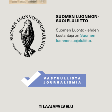
SUOMEN LUONNON­
SUOJELU­LIITTO
Suomen Luonto -lehden
Suomen
kustantaja on
luonnonsuojelu­liitto
.
TILAAJAPALVELU