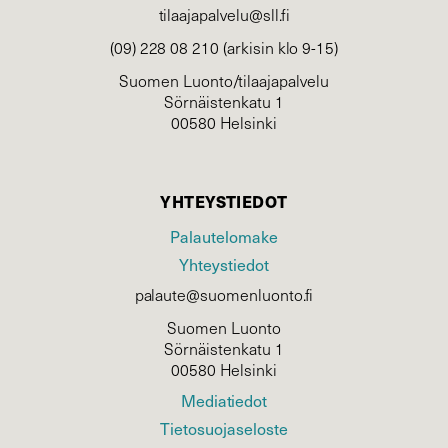
tilaajapalvelu@sll.fi
(09) 228 08 210 (arkisin klo 9-15)
Suomen Luonto/tilaajapalvelu
Sörnäistenkatu 1
00580 Helsinki
YHTEYSTIEDOT
Palautelomake
Yhteystiedot
palaute@suomenluonto.fi
Suomen Luonto
Sörnäistenkatu 1
00580 Helsinki
Mediatiedot
Tietosuojaseloste