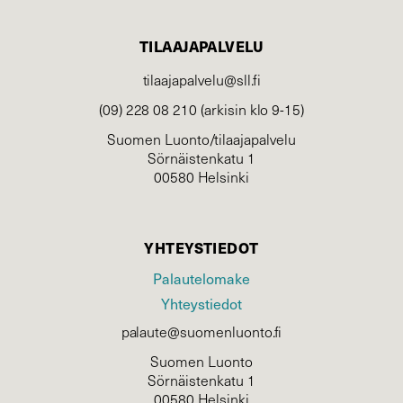
TILAAJAPALVELU
tilaajapalvelu@sll.fi
(09) 228 08 210 (arkisin klo 9-15)
Suomen Luonto/tilaajapalvelu
Sörnäistenkatu 1
00580 Helsinki
YHTEYSTIEDOT
Palautelomake
Yhteystiedot
palaute@suomenluonto.fi
Suomen Luonto
Sörnäistenkatu 1
00580 Helsinki