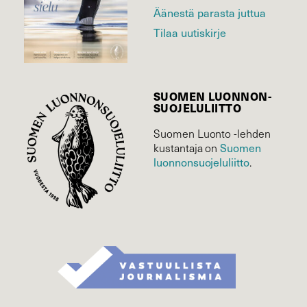
Äänestä parasta juttua
Tilaa uutiskirje
SUOMEN LUONNON­
SUOJELU­LIITTO
Suomen Luonto -lehden
kustantaja on
Suomen
luonnonsuojelu­liitto
.