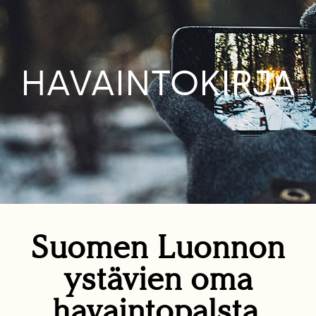
HAVAINTOKIRJA
Suomen Luonnon
ystävien oma
havaintopalsta.