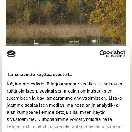
Tämä sivusto käyttää evästeitä
Käytämme evästeitä tarjoamamme sisällön ja mainosten
räätälöimiseen, sosiaalisen median ominaisuuksien
tukemiseen ja kävijämäärämme analysoimiseen. Lisäksi
jaamme sosiaalisen median, mainosalan ja analytiikka-
Syksyinen joutsenlampi
alan kumppaneillemme tietoja siitä, miten käytät
sivustoamme. Kumppanimme voivat yhdistää näitä
Mökki lammellamme pesii joka vuosi sama
tietoja muihin tietoihin, joita olet antanut heille tai joita on