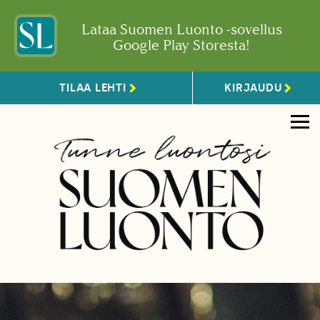
Lataa Suomen Luonto -sovellus
Google Play Storesta!
TILAA LEHTI
KIRJAUDU