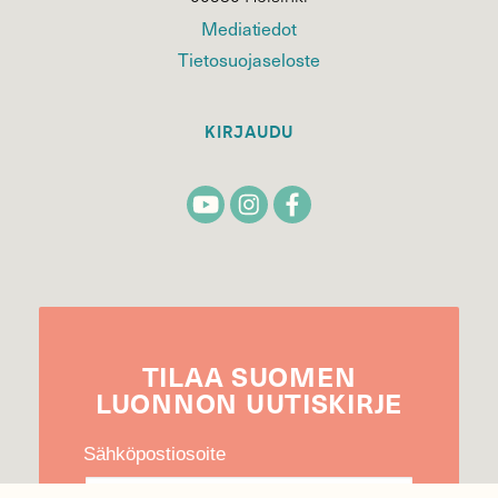
Mediatiedot
Tietosuojaseloste
KIRJAUDU
TILAA
SUOMEN
LUONNON
UUTIS­KIRJE
Sähköpostiosoite