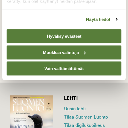
joutsen pari. Tänä vuonna vain kaksi
kerätty, kun olet käyttänyt heidän palvelujaan.
poikasta selvisi syksyyn.
Valokuvaaja: Samu Kähtävä, Vöyri
Näytä tiedot
Hyväksy evästeet
TAKAISIN LISTAAN
Muokkaa valintoja
Vain välttämättömät
LEHTI
Uusin lehti
Tilaa Suomen Luonto
Tilaa digilukuoikeus