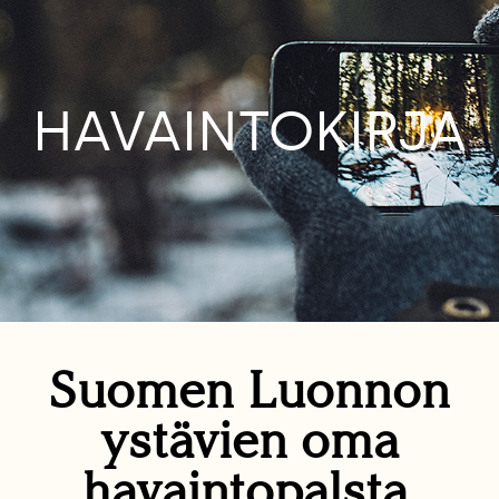
HAVAINTOKIRJA
Suomen Luonnon
ystävien oma
havaintopalsta.