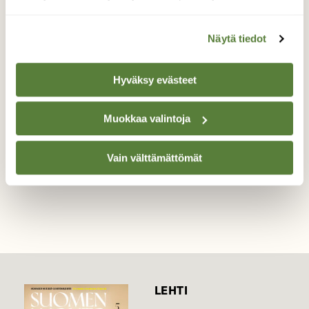
Syksyn harmoniaa
Näytä tiedot
Koivunlehdellä "koristautunut" laulujoutsen
ruokailemassa ennen muuttomatkaa.
Hyväksy evästeet
Valokuvaaja: Päivi Mustonen, Joensuu 27.10.2023
Muokkaa valintoja
Vain välttämättömät
TAKAISIN LISTAAN
LEHTI