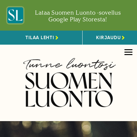
Lataa Suomen Luonto -sovellus
Google Play Storesta!
TILAA LEHTI
KIRJAUDU