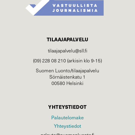
TILAAJAPALVELU
tilaajapalvelu@sll.fi
(09) 228 08 210 (arkisin klo 9-15)
Suomen Luonto/tilaajapalvelu
Sörnäistenkatu 1
00580 Helsinki
YHTEYSTIEDOT
Palautelomake
Yhteystiedot
palaute@suomenluonto.fi