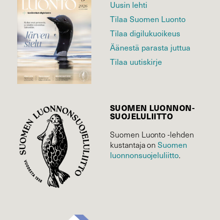
Uusin lehti
Tilaa Suomen Luonto
Tilaa digilukuoikeus
Äänestä parasta juttua
Tilaa uutiskirje
SUOMEN LUONNON­
SUOJELU­LIITTO
Suomen Luonto -lehden
Suomen
kustantaja on
luonnonsuojelu­liitto
.