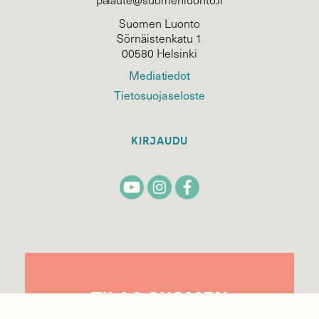
Suomen Luonto
Sörnäistenkatu 1
00580 Helsinki
Mediatiedot
Tietosuojaseloste
KIRJAUDU
TILAA
SUOMEN
LUONNON
UUTIS­KIRJE