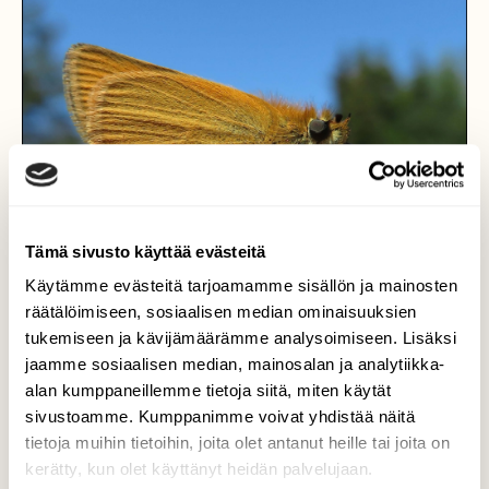
Tämä sivusto käyttää evästeitä
Käytämme evästeitä tarjoamamme sisällön ja mainosten
räätälöimiseen, sosiaalisen median ominaisuuksien
tukemiseen ja kävijämäärämme analysoimiseen. Lisäksi
jaamme sosiaalisen median, mainosalan ja analytiikka-
alan kumppaneillemme tietoja siitä, miten käytät
Tähystämässä
sivustoamme. Kumppanimme voivat yhdistää näitä
tietoja muihin tietoihin, joita olet antanut heille tai joita on
Mitähän mahtaa olla näkyvissä ?
kerätty, kun olet käyttänyt heidän palvelujaan.