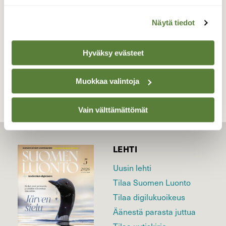
Valokuvaaja: Kari Saarinen, Lempäälä 19.7.2019
Näytä tiedot
Hyväksy evästeet
TAKAISIN LISTAAN
Muokkaa valintoja
Vain välttämättömät
LEHTI
Uusin lehti
Tilaa Suomen Luonto
Tilaa digilukuoikeus
Äänestä parasta juttua