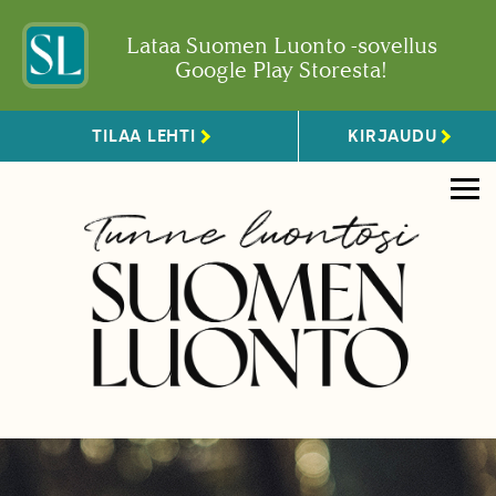
Lataa Suomen Luonto -sovellus
Google Play Storesta!
TILAA LEHTI
KIRJAUDU