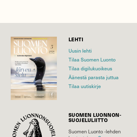
LEHTI
Uusin lehti
Tilaa Suomen Luonto
Tilaa digilukuoikeus
Äänestä parasta juttua
Tilaa uutiskirje
SUOMEN LUONNON­
SUOJELU­LIITTO
Suomen Luonto -lehden