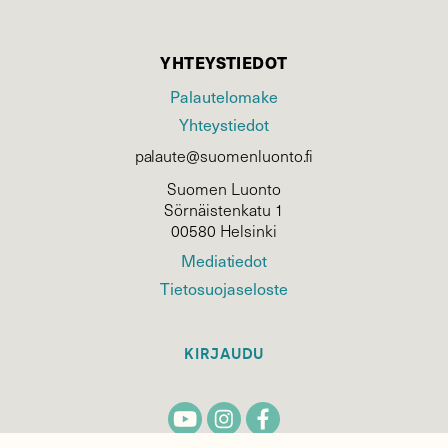
YHTEYSTIEDOT
Palautelomake
Yhteystiedot
palaute@suomenluonto.fi
Suomen Luonto
Sörnäistenkatu 1
00580 Helsinki
Mediatiedot
Tietosuojaseloste
KIRJAUDU