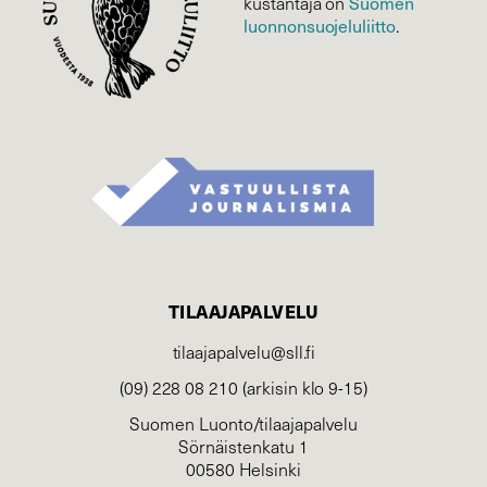
kustantaja on
Suomen
luonnonsuojelu­liitto
.
TILAAJAPALVELU
tilaajapalvelu@sll.fi
(09) 228 08 210 (arkisin klo 9-15)
Suomen Luonto/tilaajapalvelu
Sörnäistenkatu 1
00580 Helsinki