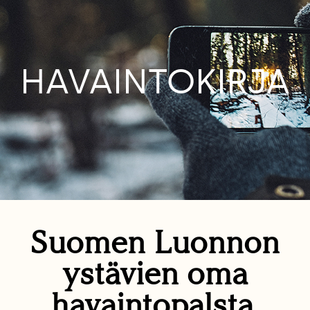
HAVAINTOKIRJA
Suomen Luonnon
ystävien oma
havaintopalsta.