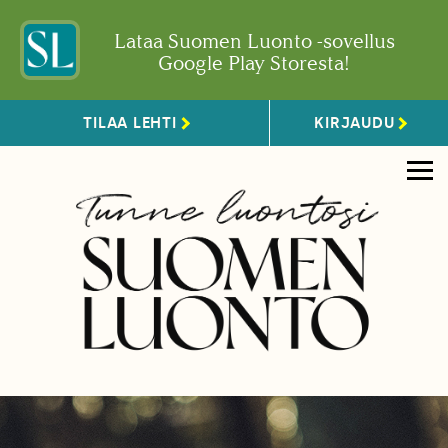
Lataa Suomen Luonto -sovellus
Google Play Storesta!
TILAA LEHTI
KIRJAUDU