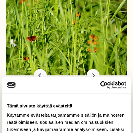
Täpläperhosten paratiisi
Tämä sivusto käyttää evästeitä
Käytämme evästeitä tarjoamamme sisällön ja mainosten
Viikonlopun mökkireissun päätteeksi
räätälöimiseen, sosiaalisen median ominaisuuksien
päätimme koukata katsomaan
tukemiseen ja kävijämäärämme analysoimiseen. Lisäksi
kangasajuruohon kukintaa. Näin jo kaukaa,