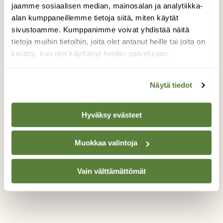
jaamme sosiaalisen median, mainosalan ja analytiikka-
että paikalla parveili runsaslukuinen joukko
erilaisia täpläperhosia. Yöpuuta metsän
alan kumppaneillemme tietoja siitä, miten käytät
rajasta etsi arviolta kolmisenkymmentä
sivustoamme. Kumppanimme voivat yhdistää näitä
ratamoverkkoperhosta, orvokki- ja
tietoja muihin tietoihin, joita olet antanut heille tai joita on
niittyhopeatäplää sekä muutamia
kerätty, kun olet käyttänyt heidän palvelujaan.
niittysinisiipiä. Näky oli
sanoinkuvaamattoman taianomainen. Ja ne
Näytä tiedot
kangasajuruohot? Kyllä. Kukkivat, mutta
saivat tällä kertaa kukkia rauhassa.
Hyväksy evästeet
Valokuvaaja: Tuulikki Piikkilä, Hattula 19.6.2016
Muokkaa valintoja
TAKAISIN LISTAAN
Vain välttämättömät