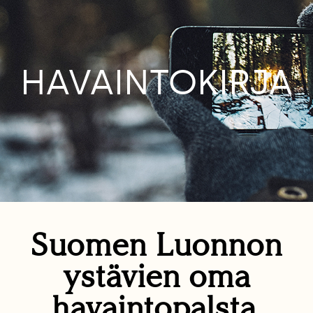
HAVAINTOKIRJA
Suomen Luonnon
ystävien oma
havaintopalsta.