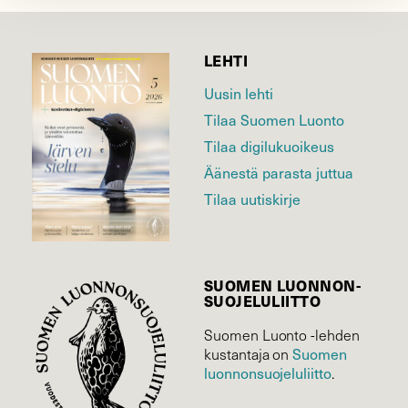
LEHTI
Uusin lehti
Tilaa Suomen Luonto
Tilaa digilukuoikeus
Äänestä parasta juttua
Tilaa uutiskirje
SUOMEN LUONNON­
SUOJELU­LIITTO
Suomen Luonto -lehden
Suomen
kustantaja on
luonnonsuojelu­liitto
.