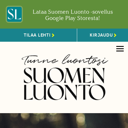
Lataa Suomen Luonto -sovellus
Google Play Storesta!
TILAA LEHTI
KIRJAUDU