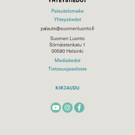
YHTEYSTIEDOT
Palautelomake
Yhteystiedot
palaute@suomenluonto.fi
Suomen Luonto
Sörnäistenkatu 1
00580 Helsinki
Mediatiedot
Tietosuojaseloste
KIRJAUDU