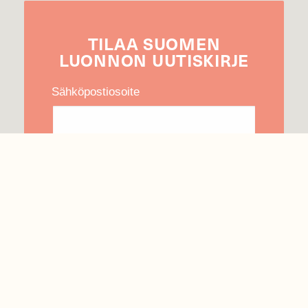
TILAA
SUOMEN
LUONNON
UUTIS­KIRJE
Sähköpostiosoite
Hyväksyn tietojeni käytön uutiskirjeen
lähettämiseen
Tietosuojaseloste