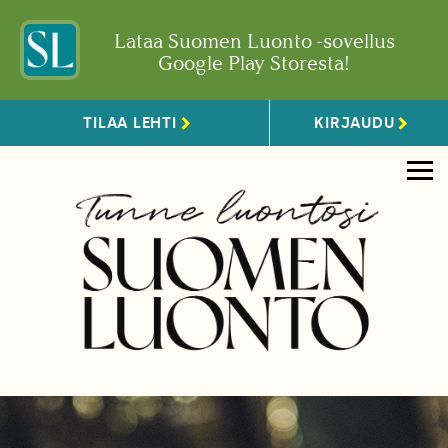
Lataa Suomen Luonto -sovellus
Google Play Storesta!
TILAA LEHTI
KIRJAUDU