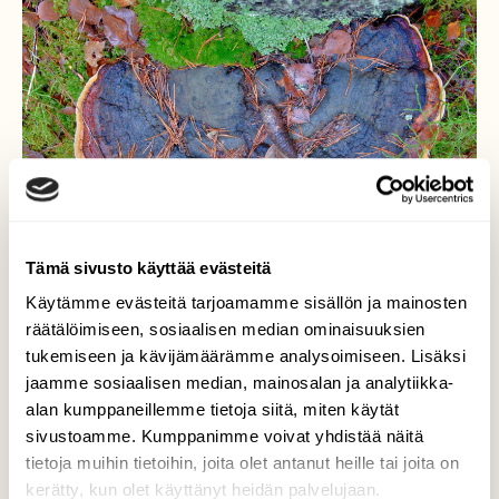
Tämä sivusto käyttää evästeitä
Käytämme evästeitä tarjoamamme sisällön ja mainosten
räätälöimiseen, sosiaalisen median ominaisuuksien
tukemiseen ja kävijämäärämme analysoimiseen. Lisäksi
Tosi iso kääpä
jaamme sosiaalisen median, mainosalan ja analytiikka-
alan kumppaneillemme tietoja siitä, miten käytät
Kuusenkäpy on hyvä mittatikku.
sivustoamme. Kumppanimme voivat yhdistää näitä
tietoja muihin tietoihin, joita olet antanut heille tai joita on
Valokuvaaja: Reijo Juurinen, Nuuksion
kerätty, kun olet käyttänyt heidän palvelujaan.