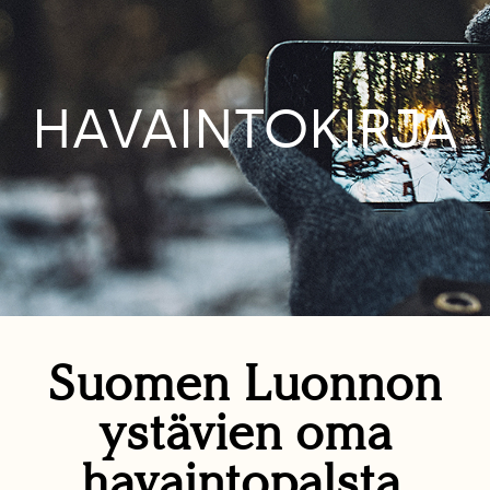
HAVAINTOKIRJA
Suomen Luonnon
ystävien oma
havaintopalsta.