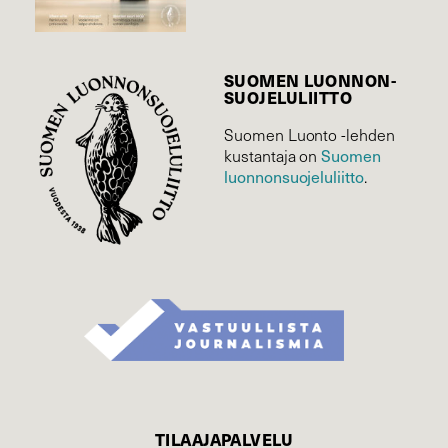
SUOMEN LUONNON­
SUOJELU­LIITTO
Suomen Luonto -lehden
Suomen
kustantaja on
luonnonsuojelu­liitto
.
TILAAJAPALVELU