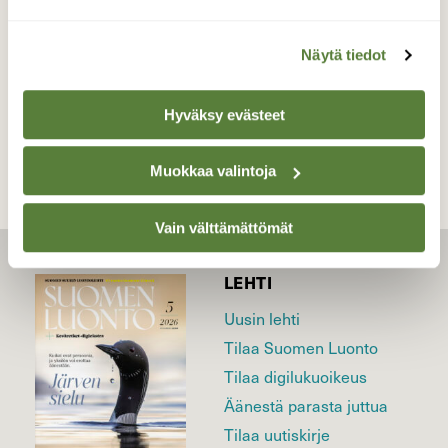
kansallispuisto Marraskuu
Näytä tiedot
TAKAISIN LISTAAN
Hyväksy evästeet
Muokkaa valintoja
Vain välttämättömät
LEHTI
Uusin lehti
Tilaa Suomen Luonto
Tilaa digilukuoikeus
Äänestä parasta juttua
Tilaa uutiskirje