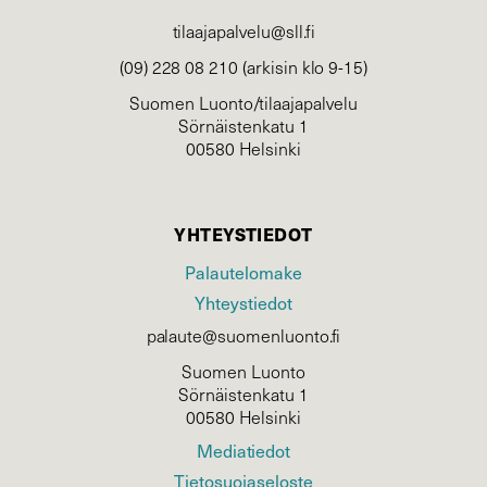
tilaajapalvelu@sll.fi
(09) 228 08 210 (arkisin klo 9-15)
Suomen Luonto/tilaajapalvelu
Sörnäistenkatu 1
00580 Helsinki
YHTEYSTIEDOT
Palautelomake
Yhteystiedot
palaute@suomenluonto.fi
Suomen Luonto
Sörnäistenkatu 1
00580 Helsinki
Mediatiedot
Tietosuojaseloste