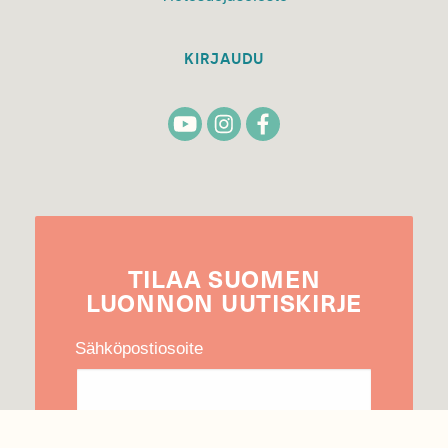
KIRJAUDU
TILAA
SUOMEN
LUONNON
UUTIS­KIRJE
Sähköpostiosoite
Hyväksyn tietojeni käytön uutiskirjeen