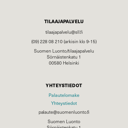
TILAAJAPALVELU
tilaajapalvelu@sll.fi
(09) 228 08 210 (arkisin klo 9-15)
Suomen Luonto/tilaajapalvelu
Sörnäistenkatu 1
00580 Helsinki
YHTEYSTIEDOT
Palautelomake
Yhteystiedot
palaute@suomenluonto.fi
Suomen Luonto
Sörnäistenkatu 1