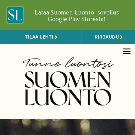
Lataa Suomen Luonto -sovellus
Google Play Storesta!
TILAA LEHTI
KIRJAUDU