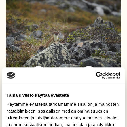
Tämä sivusto käyttää evästeitä
Tunturi-Lapin huippu
Käytämme evästeitä tarjoamamme sisällön ja mainosten
saalistaja
räätälöimiseen, sosiaalisen median ominaisuuksien
tukemiseen ja kävijämäärämme analysoimiseen. Lisäksi
Oltiin kaverin kans vaeltamassa Pallas-Hetta
jaamme sosiaalisen median, mainosalan ja analytiikka-
reitillä juhannuksena. Kuva on otettu