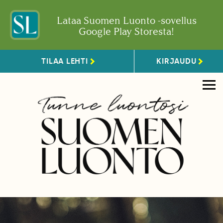
Lataa Suomen Luonto -sovellus
Google Play Storesta!
TILAA LEHTI
KIRJAUDU