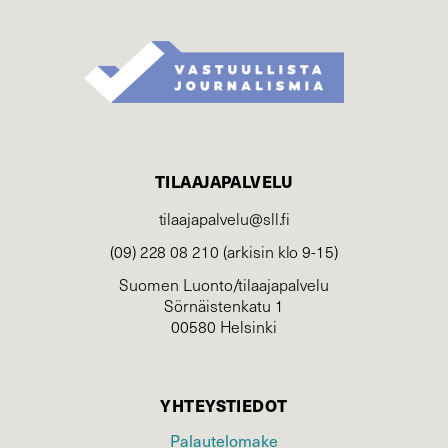
TILAAJAPALVELU
tilaajapalvelu@sll.fi
(09) 228 08 210 (arkisin klo 9-15)
Suomen Luonto/tilaajapalvelu
Sörnäistenkatu 1
00580 Helsinki
YHTEYSTIEDOT
Palautelomake