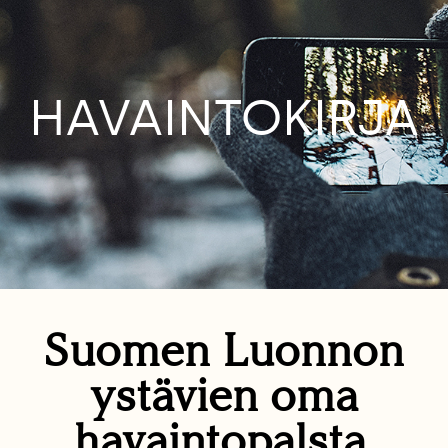
HAVAINTOKIRJA
Suomen Luonnon
ystävien oma
havaintopalsta.