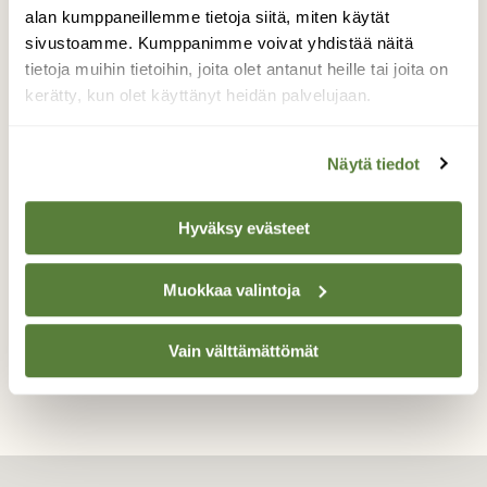
alan kumppaneillemme tietoja siitä, miten käytät
Nammalkurun lähistöltä. Kuvassa oleva
sivustoamme. Kumppanimme voivat yhdistää näitä
vaalea kärppä oli saalistanut myyrän
tietoja muihin tietoihin, joita olet antanut heille tai joita on
taukopaikaltamme tunturihuipulla. Kärppiä
kerätty, kun olet käyttänyt heidän palvelujaan.
oli pari kappaletta ja ne vilisteli
sammalkivien suojassa, uteliaina seurasivat
ne kahvisteluamme.
Näytä tiedot
Valokuvaaja: Ester Malmström, Pallas-Yllästunturin
kansallispuisto 25.06.2016
Hyväksy evästeet
Muokkaa valintoja
TAKAISIN LISTAAN
Vain välttämättömät