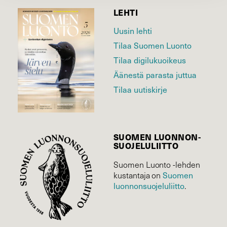
LEHTI
Uusin lehti
Tilaa Suomen Luonto
Tilaa digilukuoikeus
Äänestä parasta juttua
Tilaa uutiskirje
SUOMEN LUONNON­
SUOJELU­LIITTO
Suomen Luonto -lehden
Suomen
kustantaja on
luonnonsuojelu­liitto
.