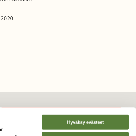
0.2020
Hyväksy evästeet
TILAA
SUOMEN
an
LUONNON
UUTIS­KIRJE