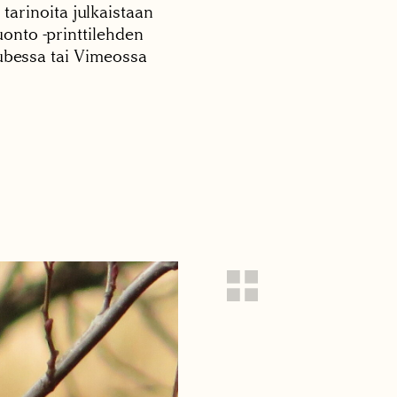
 tarinoita julkaistaan
onto -printtilehden
tubessa tai Vimeossa