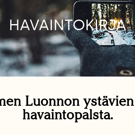
HAVAINTOKIRJA
en Luonnon ystävie
havaintopalsta.