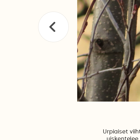
Urpiaiset vii
uiskentelee