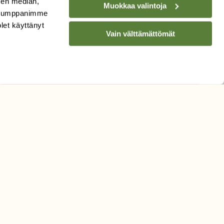
sen median,
Muokkaa valintoja
. Kumppanimme
Sähköpostiosoite
olet käyttänyt
Vain välttämättömät
Hyväksyn tietojeni käytön
uutiskirjeen lähettämiseen
Tietosuojaseloste