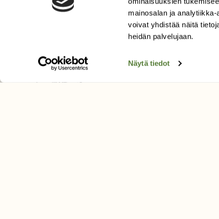
ominaisuuksien tukemisee
Tilaa digilukuoikeus
mainosalan ja analytiikka
Äänestä parasta juttua
voivat yhdistää näitä tietoja
Tilaa uutiskirje
heidän palvelujaan.
Näytä tiedot
SUOMEN LUONNON­SUOJ
LIITTO
Suomen Luonto -lehden kusta
Suomen luonnonsuojelu­liitto
.