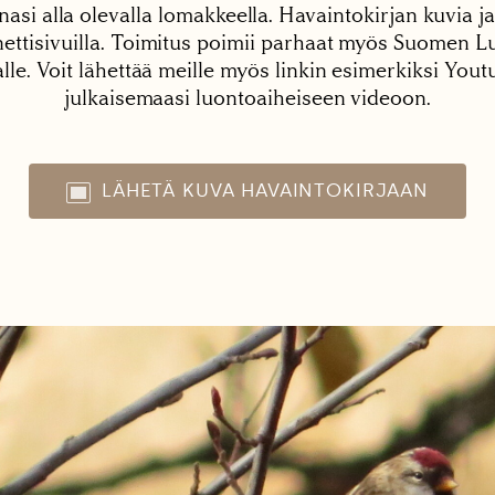
nasi alla olevalla lomakkeella. Havaintokirjan kuvia ja
tisivuilla. Toimitus poimii parhaat myös Suomen Lu
alle. Voit lähettää meille myös linkin esimerkiksi You
julkaisemaasi luontoaiheiseen videoon.
LÄHETÄ KUVA HAVAINTOKIRJAAN