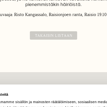
pienemmistäkin häiriöistä.
uvaaja: Risto Kangassalo, Raisionjoen ranta, Raisio 19.1
TAKAISIN LISTAAN
TILAAJAPALVELU
teitä
tilaajapalvelu@sll.fi
mamme sisällön ja mainosten räätälöimiseen, sosiaalisen medi
(09) 228 08 210 (arkisin