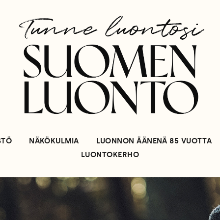
STÖ
NÄKÖKULMIA
LUONNON ÄÄNENÄ 85 VUOTTA
LUONTOKERHO