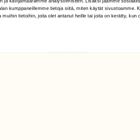
klo 9-15)
n ja kävijämäärämme analysoimiseen. Lisäksi jaamme sosiaali
-alan kumppaneillemme tietoja siitä, miten käytät sivustoamme
Suomen
 muihin tietoihin, joita olet antanut heille tai joita on kerätty, kun 
Luonto/tilaajapalvelu
Sörnäistenkatu 1
00580 Helsinki
ELU­
YHTEYSTIEDOT
ntaja on
Palautelomake
Yhteystiedot
palaute@suomenluonto.fi
Suomen Luonto
Sörnäistenkatu 1
00580 Helsinki
Mediatiedot
Tietosuojaseloste