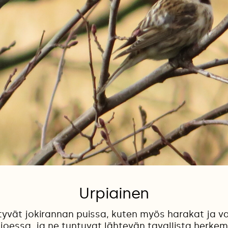
Urpiainen
htyvät jokirannan puissa, kuten myös harakat ja va
 joessa, ja ne tuntuvat lähtevän tavallista herke