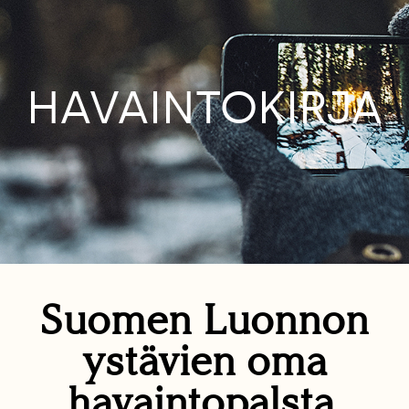
HAVAINTOKIRJA
Suomen Luonnon
ystävien oma
havaintopalsta.