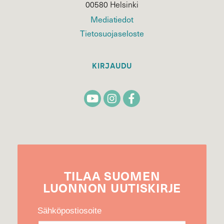
00580 Helsinki
Mediatiedot
Tietosuojaseloste
KIRJAUDU
TILAA
SUOMEN
LUONNON
UUTIS­KIRJE
Sähköpostiosoite