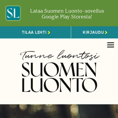
Lataa Suomen Luonto -sovellus
Google Play Storesta!
TILAA LEHTI
KIRJAUDU