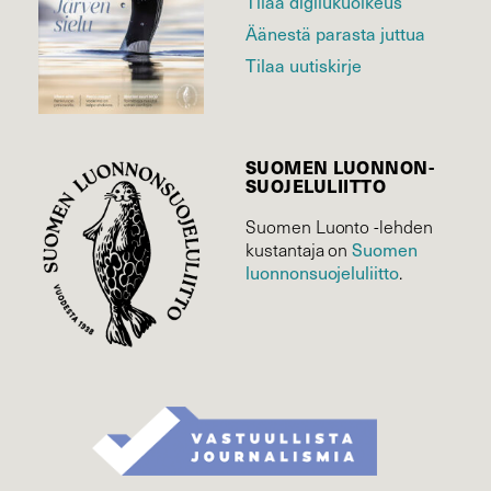
Tilaa digilukuoikeus
Äänestä parasta juttua
Tilaa uutiskirje
SUOMEN LUONNON­
SUOJELU­LIITTO
Suomen Luonto -lehden
kustantaja on
Suomen
luonnonsuojelu­liitto
.