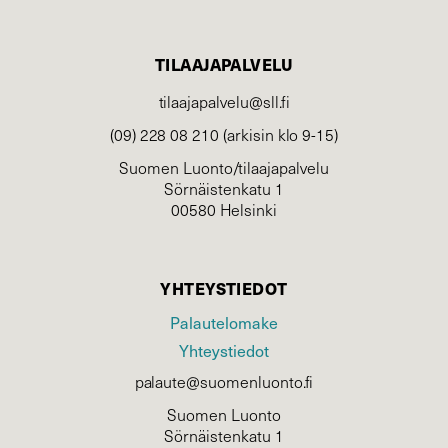
TILAAJAPALVELU
tilaajapalvelu@sll.fi
(09) 228 08 210 (arkisin klo 9-15)
Suomen Luonto/tilaajapalvelu
Sörnäistenkatu 1
00580 Helsinki
YHTEYSTIEDOT
Palautelomake
Yhteystiedot
palaute@suomenluonto.fi
Suomen Luonto
Sörnäistenkatu 1