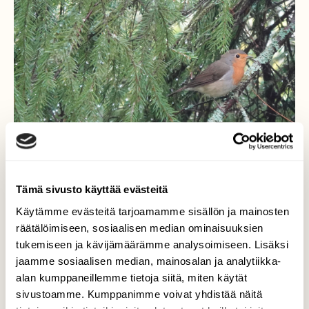
Tämä sivusto käyttää evästeitä
Käytämme evästeitä tarjoamamme sisällön ja mainosten
räätälöimiseen, sosiaalisen median ominaisuuksien
Useimmiten punarinta
tukemiseen ja kävijämäärämme analysoimiseen. Lisäksi
näkymättömissä
jaamme sosiaalisen median, mainosalan ja analytiikka-
alan kumppaneillemme tietoja siitä, miten käytät
"tiksuttelee", harvemmin
sivustoamme. Kumppanimme voivat yhdistää näitä
näkyviin lentelee.