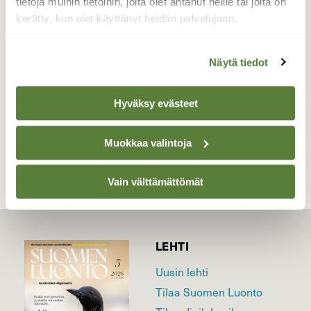
tietoja muihin tietoihin, joita olet antanut heille tai joita on
kerätty, kun olet käyttänyt heidän palvelujaan.
.
Valokuvaaja: Pekka Heino, Mäntsälä 31.8.2023
Näytä tiedot
Hyväksy evästeet
TAKAISIN LISTAAN
Muokkaa valintoja
Vain välttämättömät
LEHTI
Uusin lehti
Tilaa Suomen Luonto