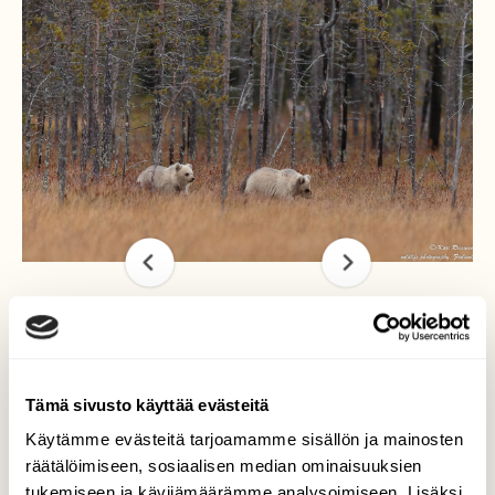
Valkoiset karhunpennut
Tämä sivusto käyttää evästeitä
Olen kuvannut valkoisia karhunpentuja jo
kahtena peräkkäisenä vuotena Kuhmossa
Käytämme evästeitä tarjoamamme sisällön ja mainosten
syksyisin. Tuossa kuvassa olevassa
räätälöimiseen, sosiaalisen median ominaisuuksien
pentueessa oli kolme pentua yksi niistä on
tukemiseen ja kävijämäärämme analysoimiseen. Lisäksi