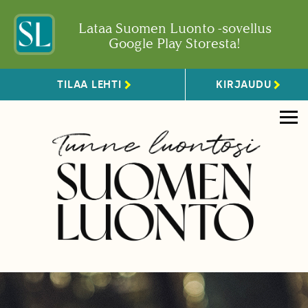
Lataa Suomen Luonto -sovellus
Google Play Storesta!
TILAA LEHTI
KIRJAUDU