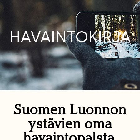
HAVAINTOKIRJA
Suomen Luonnon
ystävien oma
havaintopalsta.