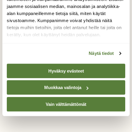
normaali ruskea väriltään. Viime vuonna
jaamme sosiaalisen median, mainosalan ja analytiikka-
syksyllä pentuja oli vain yksi valkoinen ja
alan kumppaneillemme tietoja siitä, miten käytät
kaksi ruskeaa samassa pentueessa. Kuvasin
sivustoamme. Kumppanimme voivat yhdistää näitä
myös 7/2017 jo erraus iässä karhun olevan
tietoja muihin tietoihin, joita olet antanut heille tai joita on
jonka väritys oli runsaasti poikkeava
kerätty, kun olet käyttänyt heidän palvelujaan.
normaalista ruskeasta, valkoisuudellaan.
Mistähän mahtaa tuo värimuutos johtuvan
ja kertaantuvan?
Näytä tiedot
Valokuvaaja: Kari Rossinen, Kuhmo , Wild Brown
Hyväksy evästeet
Bear 29.9.2018
Muokkaa valintoja
TAKAISIN LISTAAN
Vain välttämättömät