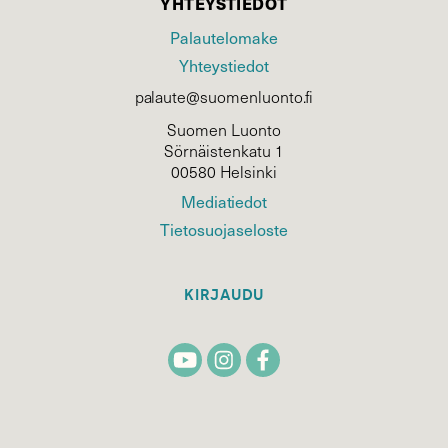
YHTEYSTIEDOT
Palautelomake
Yhteystiedot
palaute@suomenluonto.fi
Suomen Luonto
Sörnäistenkatu 1
00580 Helsinki
Mediatiedot
Tietosuojaseloste
KIRJAUDU