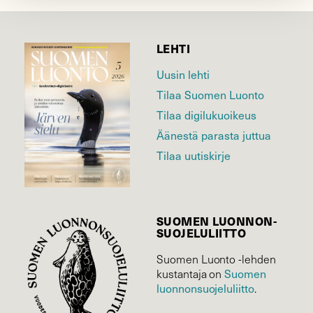
LEHTI
Uusin lehti
Tilaa Suomen Luonto
Tilaa digilukuoikeus
Äänestä parasta juttua
Tilaa uutiskirje
SUOMEN LUONNON­
SUOJELU­LIITTO
Suomen Luonto -lehden
kustantaja on
Suomen
luonnonsuojelu­liitto
.