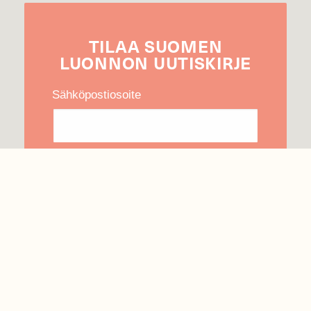
TILAA
SUOMEN
LUONNON
UUTIS­KIRJE
Sähköpostiosoite
Hyväksyn tietojeni käytön uutiskirjeen
lähettämiseen
Tietosuojaseloste