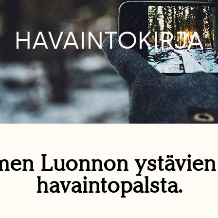
HAVAINTOKIRJA
en Luonnon ystävie
havaintopalsta.