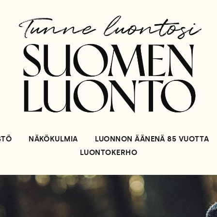
STÖ
NÄKÖKULMIA
LUONNON ÄÄNENÄ 85 VUOTTA
LUONTOKERHO