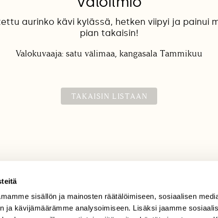
Valoilmiö
ttu aurinko kävi kylässä, hetken viipyi ja painui m
pian takaisin!
Valokuvaaja: satu välimaa, kangasala Tammikuu
TAKAISIN LISTAAN
teitä
mamme sisällön ja mainosten räätälöimiseen, sosiaalisen medi
TILAAJAPALVELU
n ja kävijämäärämme analysoimiseen. Lisäksi jaamme sosiaali
tilaajapalvelu@sll.fi