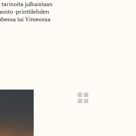
 tarinoita julkaistaan
onto -printtilehden
tubessa tai Vimeossa