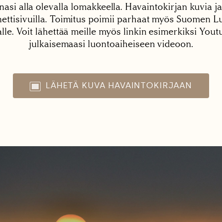
nasi alla olevalla lomakkeella. Havaintokirjan kuvia ja
tisivuilla. Toimitus poimii parhaat myös Suomen Lu
alle. Voit lähettää meille myös linkin esimerkiksi You
julkaisemaasi luontoaiheiseen videoon.
LÄHETÄ KUVA HAVAINTOKIRJAAN