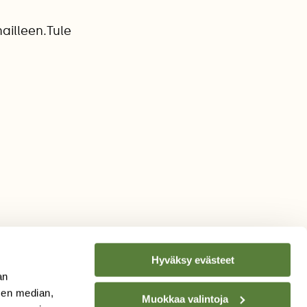
ailleen.Tule
Hyväksy evästeet
an
sen median,
Muokkaa valintoja