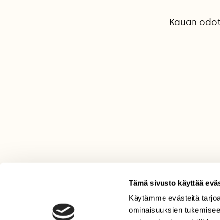
Kauan odote
Tämä sivusto käyttää eväs
Käytämme evästeitä tarjoa
LEHTI
ominaisuuksien tukemisee
Uusin lehti