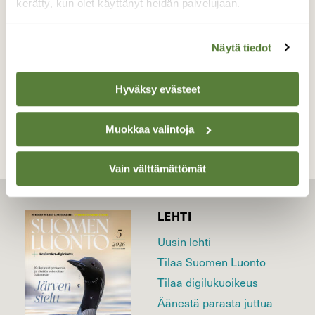
kerätty, kun olet käyttänyt heidän palvelujaan.
Valokuvaaja: Irja Lehtinen, Viljakkala 13.9.2016
Näytä tiedot
TAKAISIN LISTAAN
Hyväksy evästeet
Muokkaa valintoja
Vain välttämättömät
LEHTI
Uusin lehti
Tilaa Suomen Luonto
Tilaa digilukuoikeus
Äänestä parasta juttua