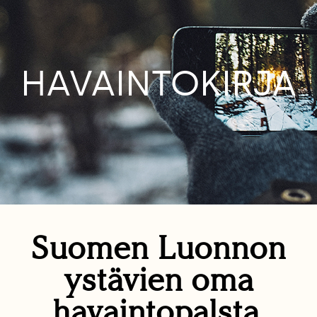
HAVAINTOKIRJA
Suomen Luonnon
ystävien oma
havaintopalsta.