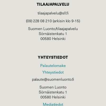
TILAAJAPALVELU
tilaajapalvelu@sll.fi
(09) 228 08 210 (arkisin klo 9-15)
Suomen Luonto/tilaajapalvelu
Sörnäistenkatu 1
00580 Helsinki
YHTEYSTIEDOT
Palautelomake
Yhteystiedot
palaute@suomenluonto.fi
Suomen Luonto
Sörnäistenkatu 1
00580 Helsinki
Mediatiedot