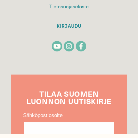
Tietosuojaseloste
KIRJAUDU
TILAA
SUOMEN
LUONNON
UUTIS­KIRJE
Sähköpostiosoite