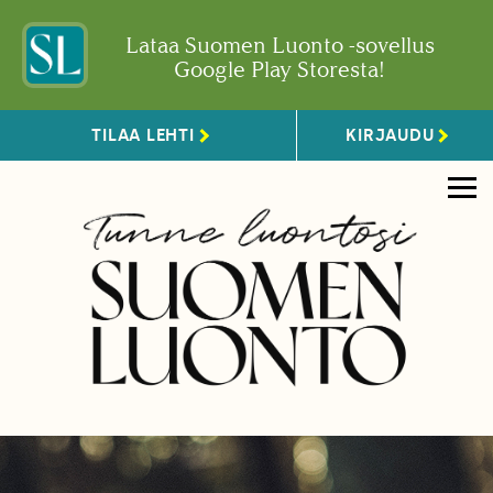
Lataa Suomen Luonto -sovellus
Google Play Storesta!
TILAA LEHTI
KIRJAUDU