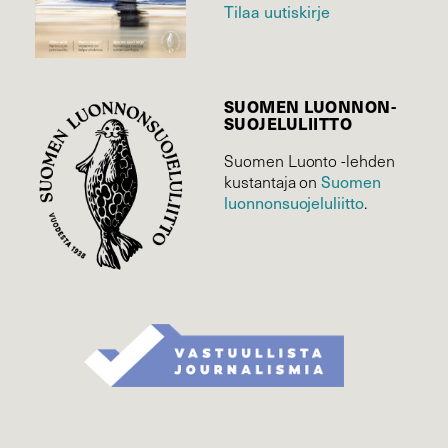
Tilaa uutiskirje
SUOMEN LUONNON­
SUOJELU­LIITTO
Suomen Luonto -lehden
Suomen
kustantaja on
luonnonsuojelu­liitto
.