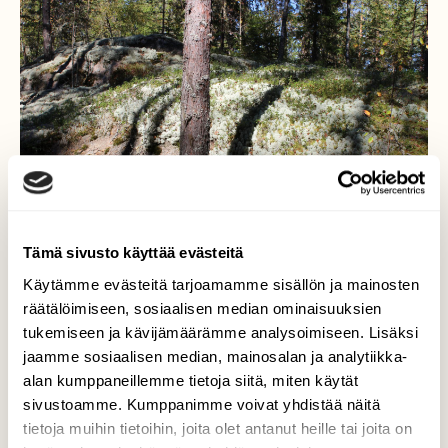
Tämä sivusto käyttää evästeitä
Käytämme evästeitä tarjoamamme sisällön ja mainosten
räätälöimiseen, sosiaalisen median ominaisuuksien
tukemiseen ja kävijämäärämme analysoimiseen. Lisäksi
Varjoja jäkälärinteessä
jaamme sosiaalisen median, mainosalan ja analytiikka-
alan kumppaneillemme tietoja siitä, miten käytät
Kaunis päivä juhlisti puolukkareissua. Aurinko
sivustoamme. Kumppanimme voivat yhdistää näitä
paistoi täydeltä terältä ja näin mättäille ja
tietoja muihin tietoihin, joita olet antanut heille tai joita on
jäkälärinteille tuli terävät varjot. 13.9.2016