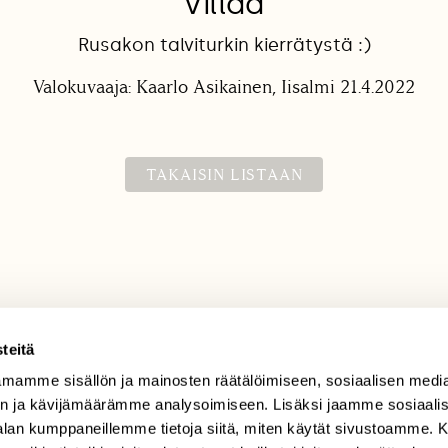
Villaa
Rusakon talviturkin kierrätystä :)
Valokuvaaja: Kaarlo Asikainen, Iisalmi 21.4.2022
TAKAISIN LISTAAN
teitä
mamme sisällön ja mainosten räätälöimiseen, sosiaalisen medi
TILAAJAPALVELU
n ja kävijämäärämme analysoimiseen. Lisäksi jaamme sosiaali
tilaajapalvelu@sll.fi
-alan kumppaneillemme tietoja siitä, miten käytät sivustoamme