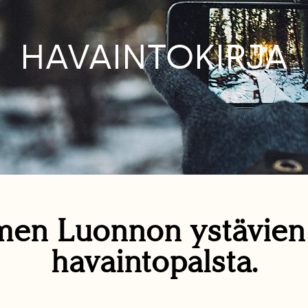
HAVAINTOKIRJA
en Luonnon ystävie
havaintopalsta.