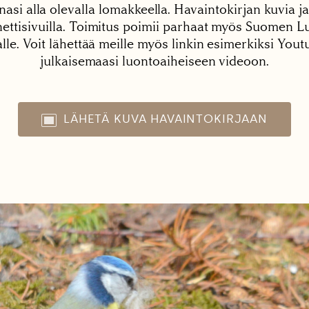
nasi alla olevalla lomakkeella. Havaintokirjan kuvia ja
tisivuilla. Toimitus poimii parhaat myös Suomen Lu
alle. Voit lähettää meille myös linkin esimerkiksi You
julkaisemaasi luontoaiheiseen videoon.
LÄHETÄ KUVA HAVAINTOKIRJAAN