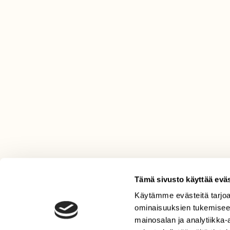
Tämä sivusto käyttää eväs
Käytämme evästeitä tarjoa
LEHTI
ominaisuuksien tukemisee
Uusin lehti
mainosalan ja analytiikka