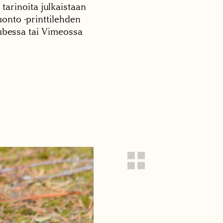
 tarinoita julkaistaan
onto -printtilehden
tubessa tai Vimeossa