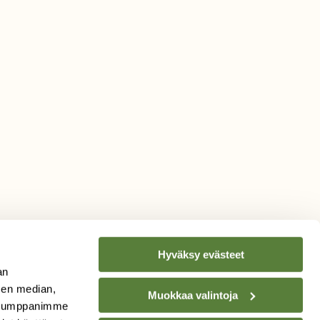
Hyväksy evästeet
an
sen median,
Muokkaa valintoja
. Kumppanimme
TILAA
SUOMEN