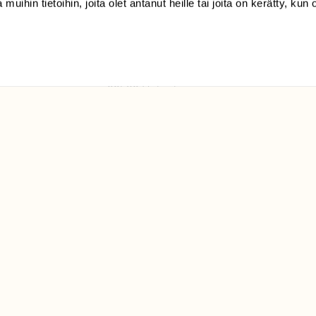
 muihin tietoihin, joita olet antanut heille tai joita on kerätty, kun 
(09) 228 08 210 (arkisin
klo 9-15)
Suomen
Luonto/tilaajapalvelu
Sörnäistenkatu 1
00580 Helsinki
ELU­
YHTEYSTIEDOT
ntaja on
Palautelomake
Yhteystiedot
palaute@suomenluonto.fi
Suomen Luonto
Sörnäistenkatu 1
00580 Helsinki
Mediatiedot
Tietosuojaseloste