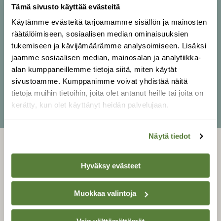
www.virtasenmaalitehdas.fi
Tämä sivusto käyttää evästeitä
Hups! Emme löytäneet lomakettasi.
Käytämme evästeitä tarjoamamme sisällön ja mainosten
räätälöimiseen, sosiaalisen median ominaisuuksien
tukemiseen ja kävijämäärämme analysoimiseen. Lisäksi
jaamme sosiaalisen median, mainosalan ja analytiikka-
alan kumppaneillemme tietoja siitä, miten käytät
sivustoamme. Kumppanimme voivat yhdistää näitä
tietoja muihin tietoihin, joita olet antanut heille tai joita on
kerätty, kun olet käyttänyt heidän palvelujaan.
Näytä tiedot
LEHTI
Hyväksy evästeet
Uusin lehti
Tilaa Suomen Luonto
Muokkaa valintoja
Tilaa digilukuoikeus
Äänestä parasta juttua