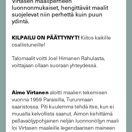
Virtasen maaliperheen
luonnonmukaiset, hengittävät maalit
suojelevat niin perhettä kuin puun
ydintä.
KILPAILU ON PÄÄTTYNYT!
Kiitos kaikille
osallistuneille!
Talomaalit voitti Joel Himanen Rahulasta,
voittajaan ollaan suoraan yhteydessä.
Aimo Virtanen
aloitti maalien tekemisen
vuonna 1959 Paraisilla, Turunmaan
saaristossa. Piti kuulemma tehdä itse, kun ei
muualta kelvollista saanut. Aimon kehittämä
pellavaöljypohjainen neljän luonnonöljyn maali
loi Virtasen maaleille legendaarisen maineen