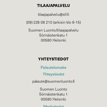
TILAAJAPALVELU
tilaajapalvelu@sll.fi
(09) 228 08 210 (arkisin klo 9-15)
Suomen Luonto/tilaajapalvelu
Sörnäistenkatu 1
00580 Helsinki
YHTEYSTIEDOT
Palautelomake
Yhteystiedot
palaute@suomenluonto.fi
Suomen Luonto
Sörnäistenkatu 1
00580 Helsinki
Mediatiedot