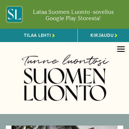
Lataa Suomen Luonto -sovellus
Google Play Storesta!
TILAA LEHTI
KIRJAUDU