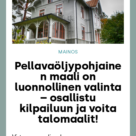
MAINOS
Pellavaöljypohjaine
n maali on
luonnollinen valinta
– osallistu
kilpailuun ja voita
talomaalit!