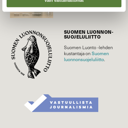
Vain välttämättömät
Tilaa uutiskirje
SUOMEN LUONNON­
SUOJELU­LIITTO
Suomen Luonto -lehden
Suomen
kustantaja on
luonnonsuojelu­liitto
.