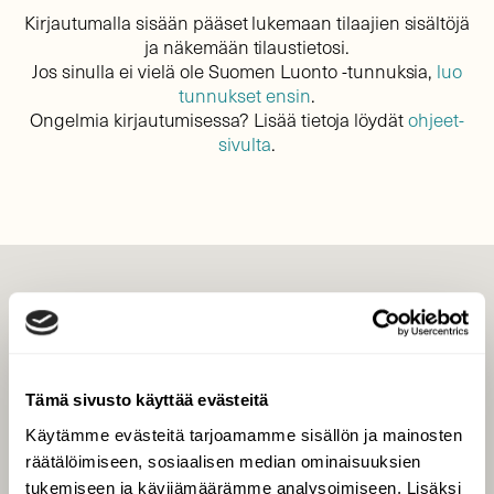
Kirjautumalla sisään pääset lukemaan tilaajien sisältöjä
ja näkemään tilaustietosi.
Jos sinulla ei vielä ole Suomen Luonto -tunnuksia,
luo
tunnukset ensin
.
Ongelmia kirjautumisessa? Lisää tietoja löydät
ohjeet-
sivulta
.
LEHTI
Uusin lehti
Tilaa Suomen Luonto
Tämä sivusto käyttää evästeitä
Tilaa digilukuoikeus
Käytämme evästeitä tarjoamamme sisällön ja mainosten
Äänestä parasta juttua
räätälöimiseen, sosiaalisen median ominaisuuksien
Tilaa uutiskirje
tukemiseen ja kävijämäärämme analysoimiseen. Lisäksi