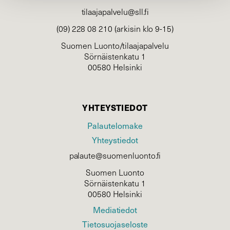
tilaajapalvelu@sll.fi
(09) 228 08 210 (arkisin klo 9-15)
Suomen Luonto/tilaajapalvelu
Sörnäistenkatu 1
00580 Helsinki
YHTEYSTIEDOT
Palautelomake
Yhteystiedot
palaute@suomenluonto.fi
Suomen Luonto
Sörnäistenkatu 1
00580 Helsinki
Mediatiedot
Tietosuojaseloste