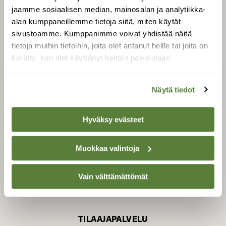
jaamme sosiaalisen median, mainosalan ja analytiikka-
alan kumppaneillemme tietoja siitä, miten käytät
sivustoamme. Kumppanimme voivat yhdistää näitä
SUOMEN LUONNON­
SUOJELU­LIITTO
tietoja muihin tietoihin, joita olet antanut heille tai joita on
kerätty, kun olet käyttänyt heidän palvelujaan.
Suomen Luonto -lehden
Suomen
kustantaja on
luonnonsuojelu­liitto
.
Näytä tiedot
Hyväksy evästeet
Muokkaa valintoja
Vain välttämättömät
TILAAJAPALVELU