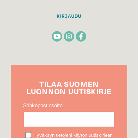
KIRJAUDU
TILAA
SUOMEN
LUONNON
UUTIS­KIRJE
Sähköpostiosoite
Hyväksyn tietojeni käytön uutiskirjeen