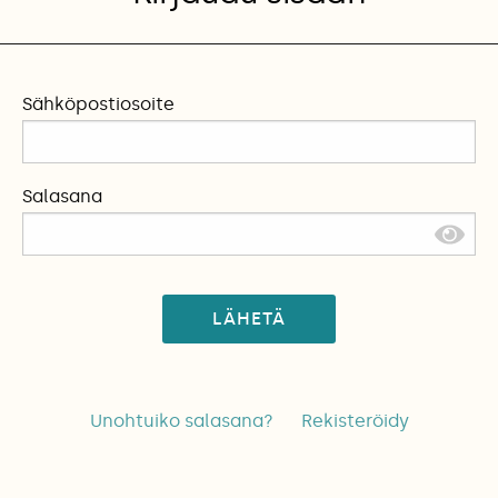
Sähköpostiosoite
Salasana
LÄHETÄ
Unohtuiko salasana?
Rekisteröidy