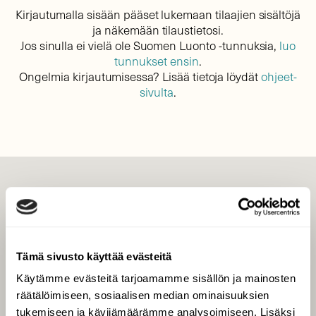
Kirjautumalla sisään pääset lukemaan tilaajien sisältöjä
ja näkemään tilaustietosi.
Jos sinulla ei vielä ole Suomen Luonto -tunnuksia,
luo
tunnukset ensin
.
Ongelmia kirjautumisessa? Lisää tietoja löydät
ohjeet-
sivulta
.
LEHTI
Uusin lehti
Tilaa Suomen Luonto
Tämä sivusto käyttää evästeitä
Tilaa digilukuoikeus
Käytämme evästeitä tarjoamamme sisällön ja mainosten
Äänestä parasta juttua
räätälöimiseen, sosiaalisen median ominaisuuksien
Tilaa uutiskirje
tukemiseen ja kävijämäärämme analysoimiseen. Lisäksi