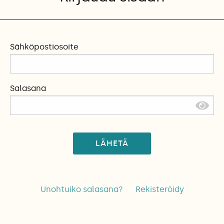
Sähköpostiosoite
Salasana
LÄHETÄ
Unohtuiko salasana?
Rekisteröidy