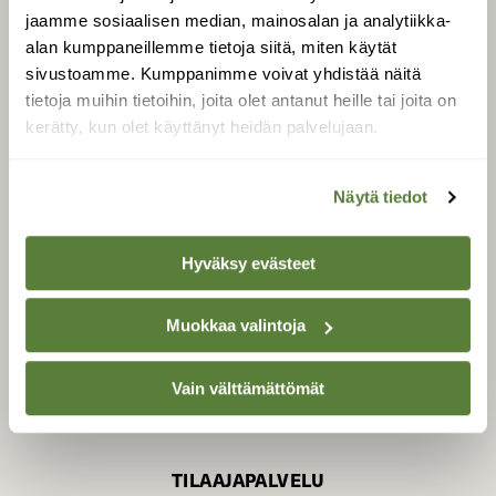
jaamme sosiaalisen median, mainosalan ja analytiikka-
alan kumppaneillemme tietoja siitä, miten käytät
sivustoamme. Kumppanimme voivat yhdistää näitä
SUOMEN LUONNON­
SUOJELU­LIITTO
tietoja muihin tietoihin, joita olet antanut heille tai joita on
kerätty, kun olet käyttänyt heidän palvelujaan.
Suomen Luonto -lehden
Suomen
kustantaja on
luonnonsuojelu­liitto
.
Näytä tiedot
Hyväksy evästeet
Muokkaa valintoja
Vain välttämättömät
TILAAJAPALVELU