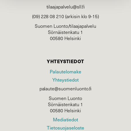
tilaajapalvelu@sll.fi
(09) 228 08 210 (arkisin klo 9-15)
Suomen Luonto/tilaajapalvelu
Sörnäistenkatu 1
00580 Helsinki
YHTEYSTIEDOT
Palautelomake
Yhteystiedot
palaute@suomenluonto.fi
Suomen Luonto
Sörnäistenkatu 1
00580 Helsinki
Mediatiedot
Tietosuojaseloste