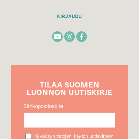
KIRJAUDU
TILAA
SUOMEN
LUONNON
UUTIS­KIRJE
Sähköpostiosoite
Hyväksyn tietojeni käytön uutiskirjeen