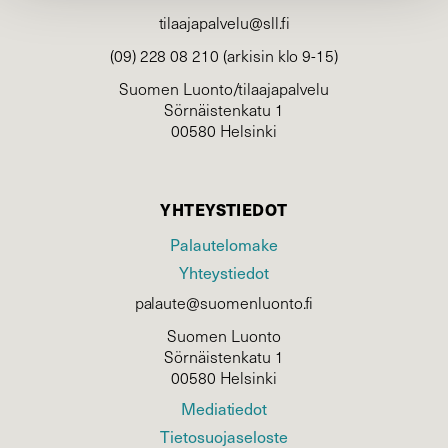
tilaajapalvelu@sll.fi
(09) 228 08 210 (arkisin klo 9-15)
Suomen Luonto/tilaajapalvelu
Sörnäistenkatu 1
00580 Helsinki
YHTEYSTIEDOT
Palautelomake
Yhteystiedot
palaute@suomenluonto.fi
Suomen Luonto
Sörnäistenkatu 1
00580 Helsinki
Mediatiedot
Tietosuojaseloste