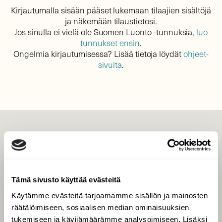
Kirjautumalla sisään pääset lukemaan tilaajien sisältöjä
ja näkemään tilaustietosi.
Jos sinulla ei vielä ole Suomen Luonto -tunnuksia,
luo
tunnukset ensin
.
Ongelmia kirjautumisessa? Lisää tietoja löydät
ohjeet-
sivulta
.
LEHTI
Uusin lehti
Tilaa Suomen Luonto
Tämä sivusto käyttää evästeitä
Tilaa digilukuoikeus
Käytämme evästeitä tarjoamamme sisällön ja mainosten
Äänestä parasta juttua
räätälöimiseen, sosiaalisen median ominaisuuksien
Tilaa uutiskirje
tukemiseen ja kävijämäärämme analysoimiseen. Lisäksi