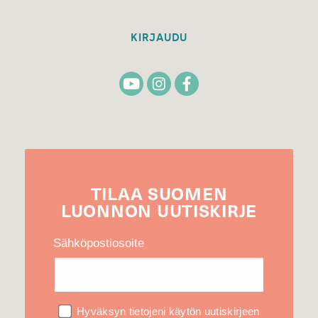
KIRJAUDU
TILAA
SUOMEN
LUONNON
UUTIS­KIRJE
Sähköpostiosoite
Hyväksyn tietojeni käytön uutiskirjeen