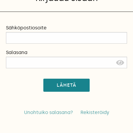
Sähköpostiosoite
Salasana
LÄHETÄ
Unohtuiko salasana?
Rekisteröidy