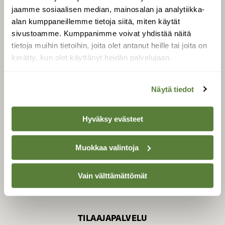
jaamme sosiaalisen median, mainosalan ja analytiikka-
alan kumppaneillemme tietoja siitä, miten käytät
sivustoamme. Kumppanimme voivat yhdistää näitä
SUOMEN LUONNON­
SUOJELU­LIITTO
tietoja muihin tietoihin, joita olet antanut heille tai joita on
kerätty, kun olet käyttänyt heidän palvelujaan.
Suomen Luonto -lehden
Suomen
kustantaja on
luonnonsuojelu­liitto
.
Näytä tiedot
Hyväksy evästeet
Muokkaa valintoja
Vain välttämättömät
TILAAJAPALVELU