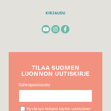
KIRJAUDU
TILAA
SUOMEN
LUONNON
UUTIS­KIRJE
Sähköpostiosoite
Hyväksyn tietojeni käytön uutiskirjeen