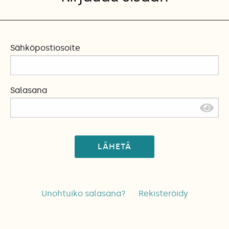
Sähköpostiosoite
Salasana
LÄHETÄ
Unohtuiko salasana?
Rekisteröidy