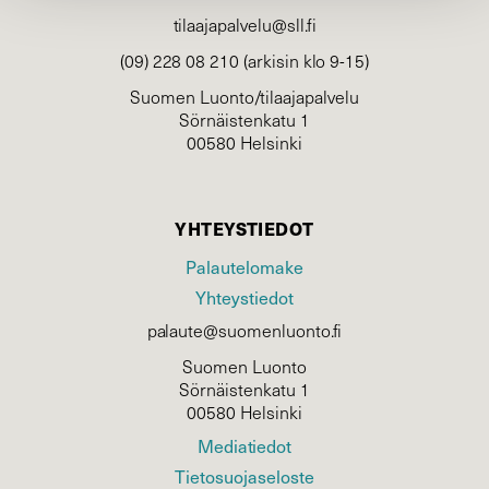
tilaajapalvelu@sll.fi
(09) 228 08 210 (arkisin klo 9-15)
Suomen Luonto/tilaajapalvelu
Sörnäistenkatu 1
00580 Helsinki
YHTEYSTIEDOT
Palautelomake
Yhteystiedot
palaute@suomenluonto.fi
Suomen Luonto
Sörnäistenkatu 1
00580 Helsinki
Mediatiedot
Tietosuojaseloste