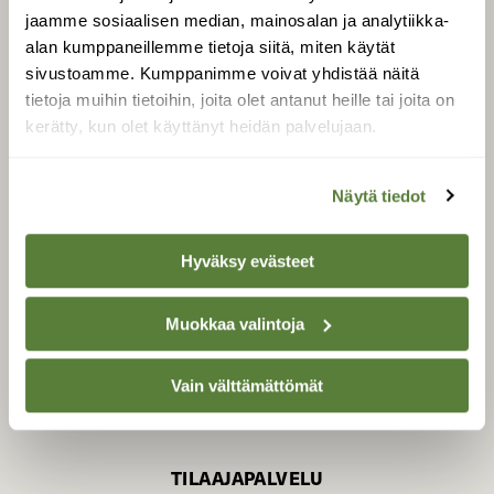
jaamme sosiaalisen median, mainosalan ja analytiikka-
alan kumppaneillemme tietoja siitä, miten käytät
sivustoamme. Kumppanimme voivat yhdistää näitä
SUOMEN LUONNON­
SUOJELU­LIITTO
tietoja muihin tietoihin, joita olet antanut heille tai joita on
kerätty, kun olet käyttänyt heidän palvelujaan.
Suomen Luonto -lehden
Suomen
kustantaja on
luonnonsuojelu­liitto
.
Näytä tiedot
Hyväksy evästeet
Muokkaa valintoja
Vain välttämättömät
TILAAJAPALVELU