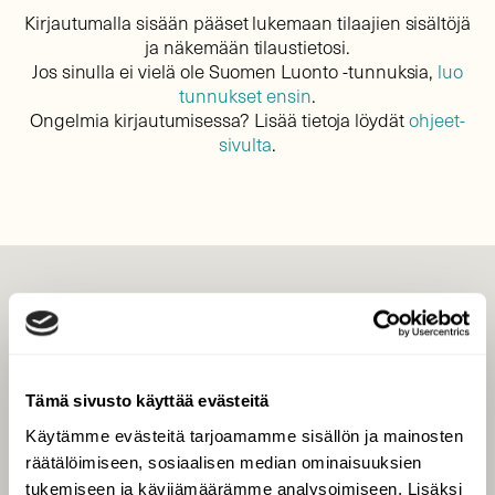
Kirjautumalla sisään pääset lukemaan tilaajien sisältöjä
ja näkemään tilaustietosi.
Jos sinulla ei vielä ole Suomen Luonto -tunnuksia,
luo
tunnukset ensin
.
Ongelmia kirjautumisessa? Lisää tietoja löydät
ohjeet-
sivulta
.
LEHTI
Uusin lehti
Tilaa Suomen Luonto
Tämä sivusto käyttää evästeitä
Tilaa digilukuoikeus
Käytämme evästeitä tarjoamamme sisällön ja mainosten
Äänestä parasta juttua
räätälöimiseen, sosiaalisen median ominaisuuksien
Tilaa uutiskirje
tukemiseen ja kävijämäärämme analysoimiseen. Lisäksi