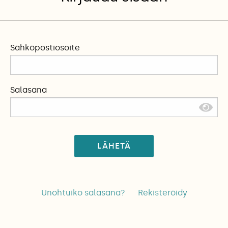
Sähköpostiosoite
Salasana
LÄHETÄ
Unohtuiko salasana?
Rekisteröidy