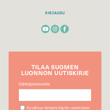
KIRJAUDU
TILAA
SUOMEN
LUONNON
UUTIS­KIRJE
Sähköpostiosoite
Hyväksyn tietojeni käytön uutiskirjeen