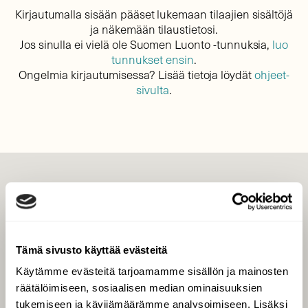
Kirjautumalla sisään pääset lukemaan tilaajien sisältöjä
ja näkemään tilaustietosi.
Jos sinulla ei vielä ole Suomen Luonto -tunnuksia,
luo
tunnukset ensin
.
Ongelmia kirjautumisessa? Lisää tietoja löydät
ohjeet-
sivulta
.
LEHTI
Uusin lehti
Tilaa Suomen Luonto
Tämä sivusto käyttää evästeitä
Tilaa digilukuoikeus
Käytämme evästeitä tarjoamamme sisällön ja mainosten
Äänestä parasta juttua
räätälöimiseen, sosiaalisen median ominaisuuksien
Tilaa uutiskirje
tukemiseen ja kävijämäärämme analysoimiseen. Lisäksi