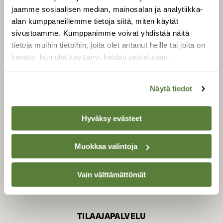
jaamme sosiaalisen median, mainosalan ja analytiikka-
alan kumppaneillemme tietoja siitä, miten käytät
sivustoamme. Kumppanimme voivat yhdistää näitä
SUOMEN LUONNON­
SUOJELU­LIITTO
tietoja muihin tietoihin, joita olet antanut heille tai joita on
kerätty, kun olet käyttänyt heidän palvelujaan.
Suomen Luonto -lehden
kustantaja on
Suomen
luonnonsuojelu­liitto
.
Näytä tiedot
Hyväksy evästeet
Muokkaa valintoja
Vain välttämättömät
TILAAJAPALVELU