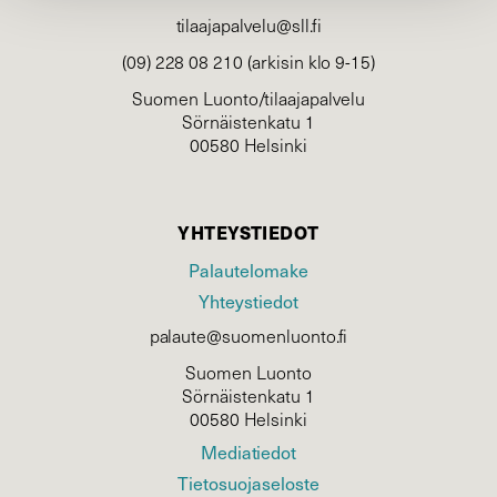
tilaajapalvelu@sll.fi
(09) 228 08 210 (arkisin klo 9-15)
Suomen Luonto/tilaajapalvelu
Sörnäistenkatu 1
00580 Helsinki
YHTEYSTIEDOT
Palautelomake
Yhteystiedot
palaute@suomenluonto.fi
Suomen Luonto
Sörnäistenkatu 1
00580 Helsinki
Mediatiedot
Tietosuojaseloste