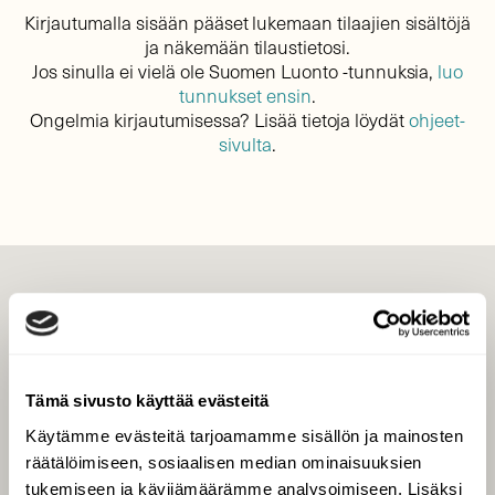
Kirjautumalla sisään pääset lukemaan tilaajien sisältöjä
ja näkemään tilaustietosi.
Jos sinulla ei vielä ole Suomen Luonto -tunnuksia,
luo
tunnukset ensin
.
Ongelmia kirjautumisessa? Lisää tietoja löydät
ohjeet-
sivulta
.
LEHTI
Uusin lehti
Tilaa Suomen Luonto
Tämä sivusto käyttää evästeitä
Tilaa digilukuoikeus
Käytämme evästeitä tarjoamamme sisällön ja mainosten
Äänestä parasta juttua
räätälöimiseen, sosiaalisen median ominaisuuksien
Tilaa uutiskirje
tukemiseen ja kävijämäärämme analysoimiseen. Lisäksi