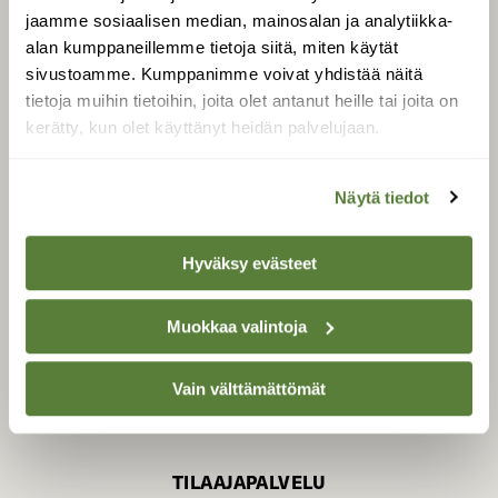
jaamme sosiaalisen median, mainosalan ja analytiikka-
alan kumppaneillemme tietoja siitä, miten käytät
sivustoamme. Kumppanimme voivat yhdistää näitä
SUOMEN LUONNON­
SUOJELU­LIITTO
tietoja muihin tietoihin, joita olet antanut heille tai joita on
kerätty, kun olet käyttänyt heidän palvelujaan.
Suomen Luonto -lehden
kustantaja on
Suomen
luonnonsuojelu­liitto
.
Näytä tiedot
Hyväksy evästeet
Muokkaa valintoja
Vain välttämättömät
TILAAJAPALVELU