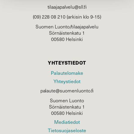
tilaajapalvelu@sll.fi
(09) 228 08 210 (arkisin klo 9-15)
Suomen Luonto/tilaajapalvelu
Sörnäistenkatu 1
00580 Helsinki
YHTEYSTIEDOT
Palautelomake
Yhteystiedot
palaute@suomenluonto.fi
Suomen Luonto
Sörnäistenkatu 1
00580 Helsinki
Mediatiedot
Tietosuojaseloste