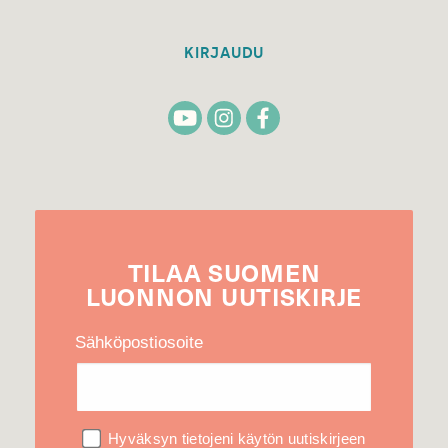
KIRJAUDU
TILAA
SUOMEN
LUONNON
UUTIS­KIRJE
Sähköpostiosoite
Hyväksyn tietojeni käytön uutiskirjeen