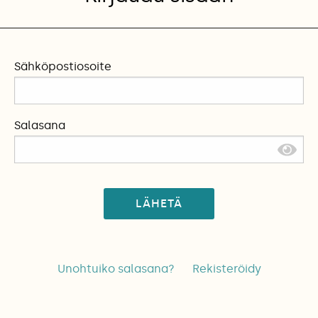
Sähköpostiosoite
Salasana
LÄHETÄ
Unohtuiko salasana?
Rekisteröidy