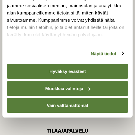
jaamme sosiaalisen median, mainosalan ja analytiikka-
alan kumppaneillemme tietoja siitä, miten käytät
sivustoamme. Kumppanimme voivat yhdistää näitä
SUOMEN LUONNON­
SUOJELU­LIITTO
tietoja muihin tietoihin, joita olet antanut heille tai joita on
kerätty, kun olet käyttänyt heidän palvelujaan.
Suomen Luonto -lehden
Suomen
kustantaja on
luonnonsuojelu­liitto
.
Näytä tiedot
Hyväksy evästeet
Muokkaa valintoja
Vain välttämättömät
TILAAJAPALVELU