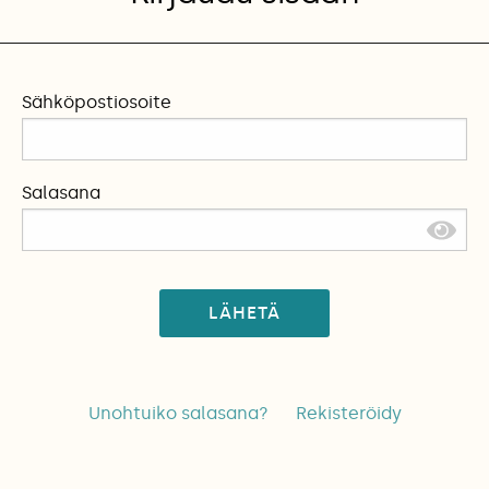
Sähköpostiosoite
Salasana
LÄHETÄ
Unohtuiko salasana?
Rekisteröidy