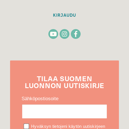
KIRJAUDU
TILAA
SUOMEN
LUONNON
UUTIS­KIRJE
Sähköpostiosoite
Hyväksyn tietojeni käytön uutiskirjeen