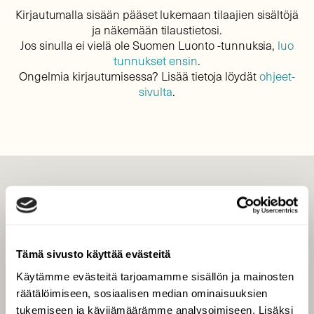
Kirjautumalla sisään pääset lukemaan tilaajien sisältöjä
ja näkemään tilaustietosi.
Jos sinulla ei vielä ole Suomen Luonto -tunnuksia,
luo
tunnukset ensin
.
Ongelmia kirjautumisessa? Lisää tietoja löydät
ohjeet-
sivulta
.
LEHTI
Uusin lehti
Tilaa Suomen Luonto
Tämä sivusto käyttää evästeitä
Tilaa digilukuoikeus
Käytämme evästeitä tarjoamamme sisällön ja mainosten
Äänestä parasta juttua
räätälöimiseen, sosiaalisen median ominaisuuksien
Tilaa uutiskirje
tukemiseen ja kävijämäärämme analysoimiseen. Lisäksi