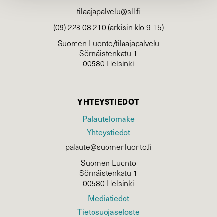
tilaajapalvelu@sll.fi
(09) 228 08 210 (arkisin klo 9-15)
Suomen Luonto/tilaajapalvelu
Sörnäistenkatu 1
00580 Helsinki
YHTEYSTIEDOT
Palautelomake
Yhteystiedot
palaute@suomenluonto.fi
Suomen Luonto
Sörnäistenkatu 1
00580 Helsinki
Mediatiedot
Tietosuojaseloste