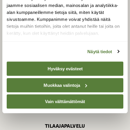
jaamme sosiaalisen median, mainosalan ja analytiikka-
alan kumppaneillemme tietoja siitä, miten käytät
sivustoamme. Kumppanimme voivat yhdistää näitä
SUOMEN LUONNON­
SUOJELU­LIITTO
tietoja muihin tietoihin, joita olet antanut heille tai joita on
kerätty, kun olet käyttänyt heidän palvelujaan.
Suomen Luonto -lehden
Suomen
kustantaja on
luonnonsuojelu­liitto
.
Näytä tiedot
Hyväksy evästeet
Muokkaa valintoja
Vain välttämättömät
TILAAJAPALVELU