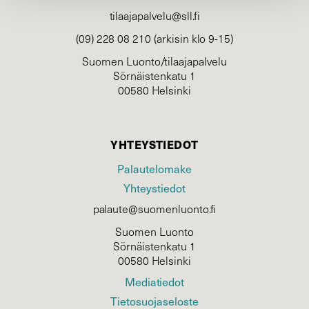
tilaajapalvelu@sll.fi
(09) 228 08 210 (arkisin klo 9-15)
Suomen Luonto/tilaajapalvelu
Sörnäistenkatu 1
00580 Helsinki
YHTEYSTIEDOT
Palautelomake
Yhteystiedot
palaute@suomenluonto.fi
Suomen Luonto
Sörnäistenkatu 1
00580 Helsinki
Mediatiedot
Tietosuojaseloste