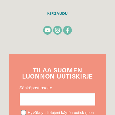
KIRJAUDU
TILAA
SUOMEN
LUONNON
UUTIS­KIRJE
Sähköpostiosoite
Hyväksyn tietojeni käytön uutiskirjeen