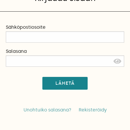
Sähköpostiosoite
Salasana
LÄHETÄ
Unohtuiko salasana?
Rekisteröidy