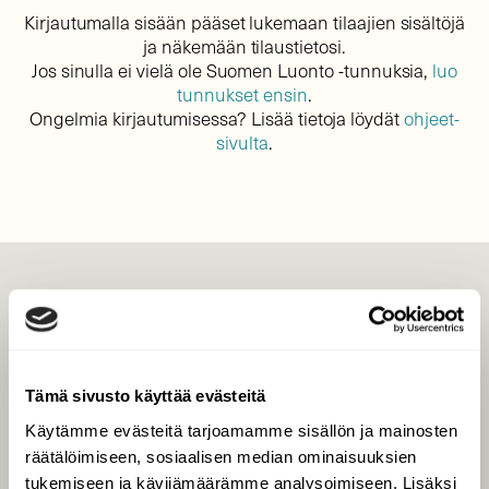
Kirjautumalla sisään pääset lukemaan tilaajien sisältöjä
ja näkemään tilaustietosi.
Jos sinulla ei vielä ole Suomen Luonto -tunnuksia,
luo
tunnukset ensin
.
Ongelmia kirjautumisessa? Lisää tietoja löydät
ohjeet-
sivulta
.
LEHTI
Uusin lehti
Tilaa Suomen Luonto
Tämä sivusto käyttää evästeitä
Tilaa digilukuoikeus
Käytämme evästeitä tarjoamamme sisällön ja mainosten
Äänestä parasta juttua
räätälöimiseen, sosiaalisen median ominaisuuksien
Tilaa uutiskirje
tukemiseen ja kävijämäärämme analysoimiseen. Lisäksi