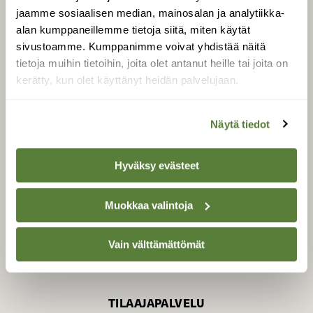
jaamme sosiaalisen median, mainosalan ja analytiikka-
alan kumppaneillemme tietoja siitä, miten käytät
sivustoamme. Kumppanimme voivat yhdistää näitä
SUOMEN LUONNON­
SUOJELU­LIITTO
tietoja muihin tietoihin, joita olet antanut heille tai joita on
kerätty, kun olet käyttänyt heidän palvelujaan.
Suomen Luonto -lehden
kustantaja on
Suomen
luonnonsuojelu­liitto
.
Näytä tiedot
Hyväksy evästeet
Muokkaa valintoja
Vain välttämättömät
TILAAJAPALVELU