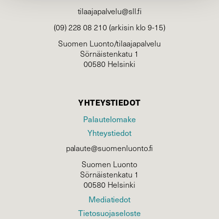
tilaajapalvelu@sll.fi
(09) 228 08 210 (arkisin klo 9-15)
Suomen Luonto/tilaajapalvelu
Sörnäistenkatu 1
00580 Helsinki
YHTEYSTIEDOT
Palautelomake
Yhteystiedot
palaute@suomenluonto.fi
Suomen Luonto
Sörnäistenkatu 1
00580 Helsinki
Mediatiedot
Tietosuojaseloste