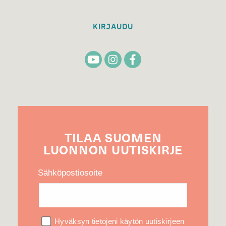
KIRJAUDU
TILAA
SUOMEN
LUONNON
UUTIS­KIRJE
Sähköpostiosoite
Hyväksyn tietojeni käytön uutiskirjeen