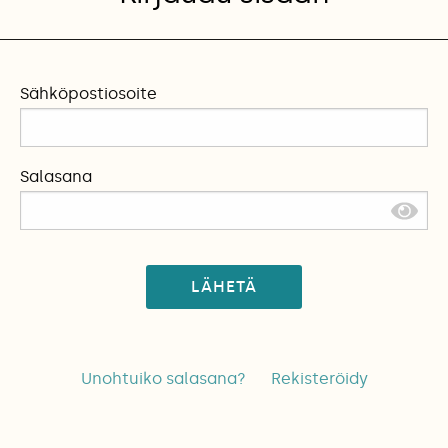
Sähköpostiosoite
Salasana
LÄHETÄ
Unohtuiko salasana?
Rekisteröidy