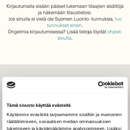
Kirjautumalla sisään pääset lukemaan tilaajien sisältöjä
ja näkemään tilaustietosi.
Jos sinulla ei vielä ole Suomen Luonto -tunnuksia,
luo
tunnukset ensin
.
Ongelmia kirjautumisessa? Lisää tietoja löydät
ohjeet-
sivulta
.
LEHTI
Uusin lehti
Tilaa Suomen Luonto
Tämä sivusto käyttää evästeitä
Tilaa digilukuoikeus
Käytämme evästeitä tarjoamamme sisällön ja mainosten
Äänestä parasta juttua
räätälöimiseen, sosiaalisen median ominaisuuksien
Tilaa uutiskirje
tukemiseen ja kävijämäärämme analysoimiseen. Lisäksi