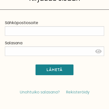
Sähköpostiosoite
Salasana
LÄHETÄ
Unohtuiko salasana?
Rekisteröidy