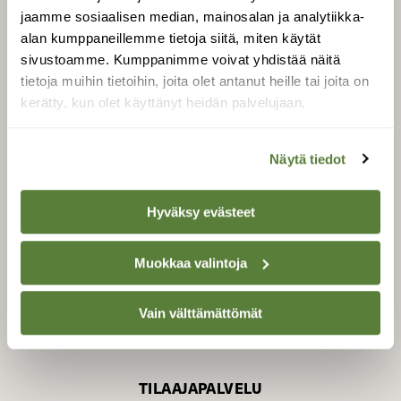
jaamme sosiaalisen median, mainosalan ja analytiikka-
alan kumppaneillemme tietoja siitä, miten käytät
sivustoamme. Kumppanimme voivat yhdistää näitä
SUOMEN LUONNON­
SUOJELU­LIITTO
tietoja muihin tietoihin, joita olet antanut heille tai joita on
kerätty, kun olet käyttänyt heidän palvelujaan.
Suomen Luonto -lehden
Suomen
kustantaja on
luonnonsuojelu­liitto
.
Näytä tiedot
Hyväksy evästeet
Muokkaa valintoja
Vain välttämättömät
TILAAJAPALVELU