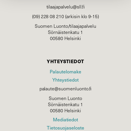
tilaajapalvelu@sll.fi
(09) 228 08 210 (arkisin klo 9-15)
Suomen Luonto/tilaajapalvelu
Sörnäistenkatu 1
00580 Helsinki
YHTEYSTIEDOT
Palautelomake
Yhteystiedot
palaute@suomenluonto.fi
Suomen Luonto
Sörnäistenkatu 1
00580 Helsinki
Mediatiedot
Tietosuojaseloste