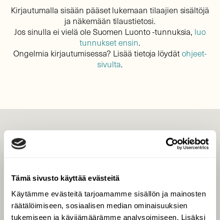
Kirjautumalla sisään pääset lukemaan tilaajien sisältöjä
ja näkemään tilaustietosi.
Jos sinulla ei vielä ole Suomen Luonto -tunnuksia,
luo
tunnukset ensin
.
Ongelmia kirjautumisessa? Lisää tietoja löydät
ohjeet-
sivulta
.
LEHTI
Uusin lehti
Tilaa Suomen Luonto
Tämä sivusto käyttää evästeitä
Tilaa digilukuoikeus
Käytämme evästeitä tarjoamamme sisällön ja mainosten
Äänestä parasta juttua
räätälöimiseen, sosiaalisen median ominaisuuksien
Tilaa uutiskirje
tukemiseen ja kävijämäärämme analysoimiseen. Lisäksi