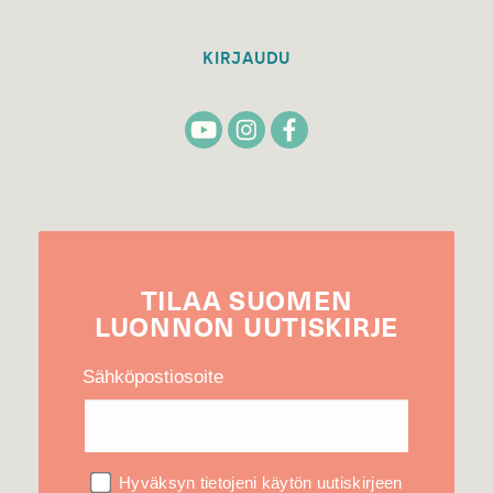
KIRJAUDU
TILAA
SUOMEN
LUONNON
UUTIS­KIRJE
Sähköpostiosoite
Hyväksyn tietojeni käytön uutiskirjeen