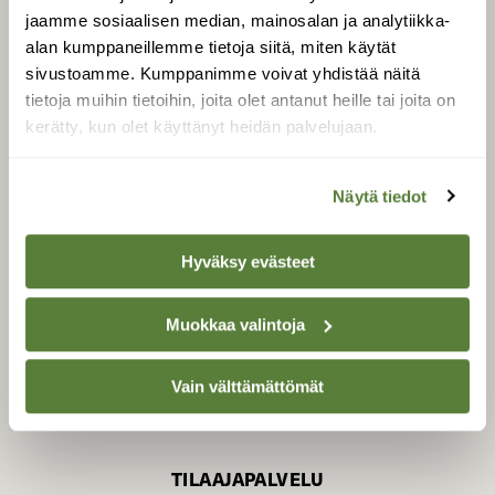
jaamme sosiaalisen median, mainosalan ja analytiikka-
alan kumppaneillemme tietoja siitä, miten käytät
sivustoamme. Kumppanimme voivat yhdistää näitä
SUOMEN LUONNON­
SUOJELU­LIITTO
tietoja muihin tietoihin, joita olet antanut heille tai joita on
kerätty, kun olet käyttänyt heidän palvelujaan.
Suomen Luonto -lehden
Suomen
kustantaja on
luonnonsuojelu­liitto
.
Näytä tiedot
Hyväksy evästeet
Muokkaa valintoja
Vain välttämättömät
TILAAJAPALVELU