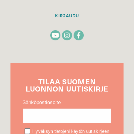
KIRJAUDU
TILAA
SUOMEN
LUONNON
UUTIS­KIRJE
Sähköpostiosoite
Hyväksyn tietojeni käytön uutiskirjeen