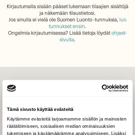
Kirjautumalla sisään pääset lukemaan tilaajien sisältöjä
ja näkemään tilaustietosi.
Jos sinulla ei vielä ole Suomen Luonto -tunnuksia,
luo
tunnukset ensin
.
Ongelmia kirjautumisessa? Lisää tietoja löydät
ohjeet-
sivulta
.
LEHTI
Uusin lehti
Tilaa Suomen Luonto
Tämä sivusto käyttää evästeitä
Tilaa digilukuoikeus
Käytämme evästeitä tarjoamamme sisällön ja mainosten
Äänestä parasta juttua
räätälöimiseen, sosiaalisen median ominaisuuksien
Tilaa uutiskirje
tukemiseen ja kävijämäärämme analysoimiseen. Lisäksi