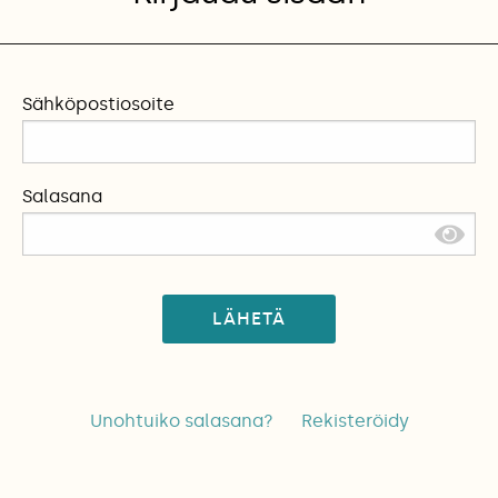
Sähköpostiosoite
Salasana
LÄHETÄ
Unohtuiko salasana?
Rekisteröidy