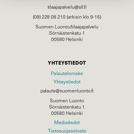
tilaajapalvelu@sll.fi
(09) 228 08 210 (arkisin klo 9-15)
Suomen Luonto/tilaajapalvelu
Sörnäistenkatu 1
00580 Helsinki
YHTEYSTIEDOT
Palautelomake
Yhteystiedot
palaute@suomenluonto.fi
Suomen Luonto
Sörnäistenkatu 1
00580 Helsinki
Mediatiedot
Tietosuojaseloste