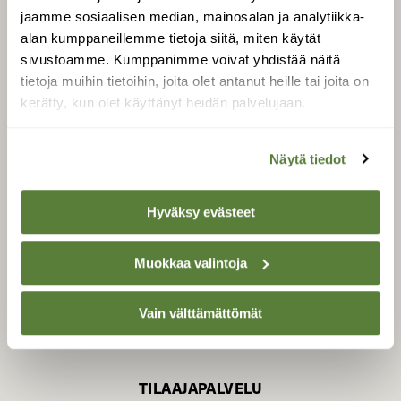
jaamme sosiaalisen median, mainosalan ja analytiikka-
alan kumppaneillemme tietoja siitä, miten käytät
sivustoamme. Kumppanimme voivat yhdistää näitä
SUOMEN LUONNON­
SUOJELU­LIITTO
tietoja muihin tietoihin, joita olet antanut heille tai joita on
kerätty, kun olet käyttänyt heidän palvelujaan.
Suomen Luonto -lehden
Suomen
kustantaja on
luonnonsuojelu­liitto
.
Näytä tiedot
Hyväksy evästeet
Muokkaa valintoja
Vain välttämättömät
TILAAJAPALVELU