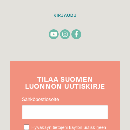
KIRJAUDU
TILAA
SUOMEN
LUONNON
UUTIS­KIRJE
Sähköpostiosoite
Hyväksyn tietojeni käytön uutiskirjeen