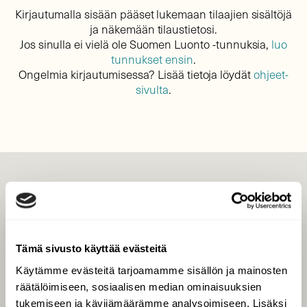
Kirjautumalla sisään pääset lukemaan tilaajien sisältöjä
ja näkemään tilaustietosi.
Jos sinulla ei vielä ole Suomen Luonto -tunnuksia,
luo
tunnukset ensin
.
Ongelmia kirjautumisessa? Lisää tietoja löydät
ohjeet-
sivulta
.
LEHTI
Uusin lehti
Tilaa Suomen Luonto
Tämä sivusto käyttää evästeitä
Tilaa digilukuoikeus
Käytämme evästeitä tarjoamamme sisällön ja mainosten
Äänestä parasta juttua
räätälöimiseen, sosiaalisen median ominaisuuksien
Tilaa uutiskirje
tukemiseen ja kävijämäärämme analysoimiseen. Lisäksi