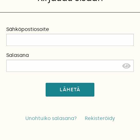
Sähköpostiosoite
Salasana
LÄHETÄ
Unohtuiko salasana?
Rekisteröidy