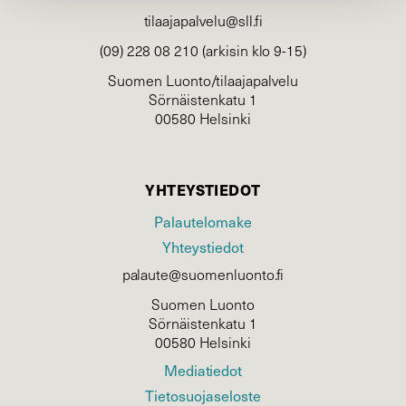
tilaajapalvelu@sll.fi
(09) 228 08 210 (arkisin klo 9-15)
Suomen Luonto/tilaajapalvelu
Sörnäistenkatu 1
00580 Helsinki
YHTEYSTIEDOT
Palautelomake
Yhteystiedot
palaute@suomenluonto.fi
Suomen Luonto
Sörnäistenkatu 1
00580 Helsinki
Mediatiedot
Tietosuojaseloste