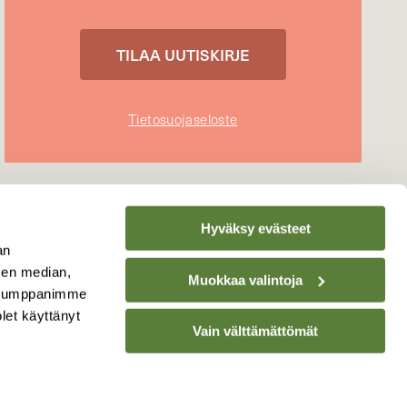
Tietosuojaseloste
Hyväksy evästeet
an
sen median,
Muokkaa valintoja
. Kumppanimme
olet käyttänyt
Vain välttämättömät