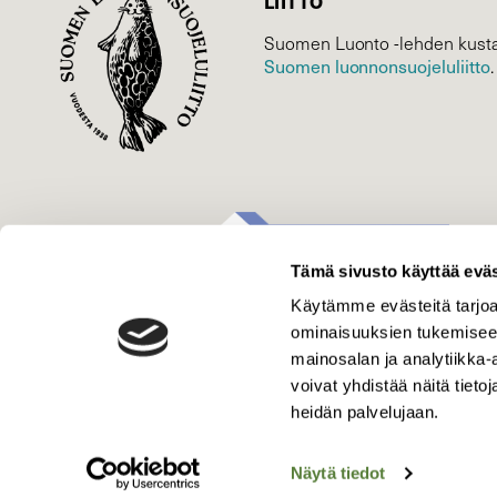
LIITTO
Suomen Luonto -lehden kusta
Suomen luonnonsuojelu­liitto
.
Tämä sivusto käyttää eväs
Käytämme evästeitä tarjoa
ominaisuuksien tukemisee
mainosalan ja analytiikka
voivat yhdistää näitä tietoja
heidän palvelujaan.
Näytä tiedot