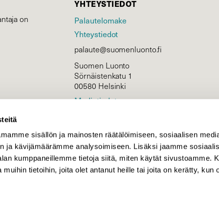
YHTEYSTIEDOT
ntaja on
Palautelomake
Yhteystiedot
palaute@suomenluonto.fi
Suomen Luonto
Sörnäistenkatu 1
00580 Helsinki
Mediatiedot
Tietosuojaseloste
teitä
mamme sisällön ja mainosten räätälöimiseen, sosiaalisen medi
n ja kävijämäärämme analysoimiseen. Lisäksi jaamme sosiaali
KIRJAUDU
-alan kumppaneillemme tietoja siitä, miten käytät sivustoamme
 muihin tietoihin, joita olet antanut heille tai joita on kerätty, kun 