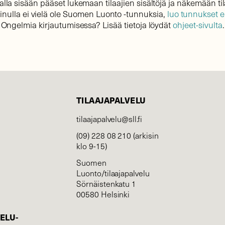
lla sisään pääset lukemaan tilaajien sisältöjä ja näkemään til
sinulla ei vielä ole Suomen Luonto -tunnuksia,
luo tunnukset 
Ongelmia kirjautumisessa? Lisää tietoja löydät
ohjeet-sivulta
.
TILAAJAPALVELU
tilaajapalvelu@sll.fi
(09) 228 08 210 (arkisin
klo 9-15)
Suomen
Luonto/tilaajapalvelu
Sörnäistenkatu 1
00580 Helsinki
ELU­