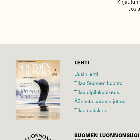
Kirjautuma
Jos 
LEHTI
Uusin lehti
Tilaa Suomen Luonto
Tilaa digilukuoikeus
Äänestä parasta juttua
Tilaa uutiskirje
SUOMEN LUONNON­SUOJ