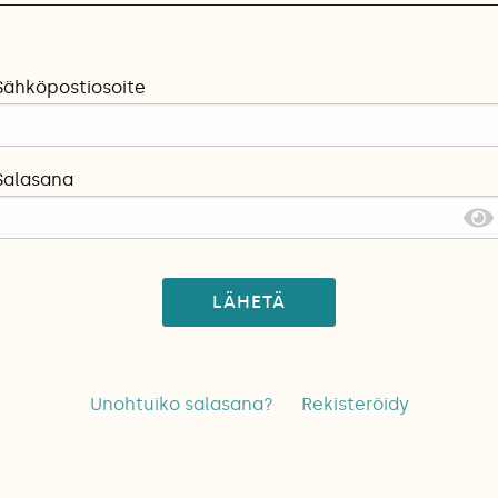
Sähköpostiosoite
Salasana
LÄHETÄ
Unohtuiko salasana?
Rekisteröidy