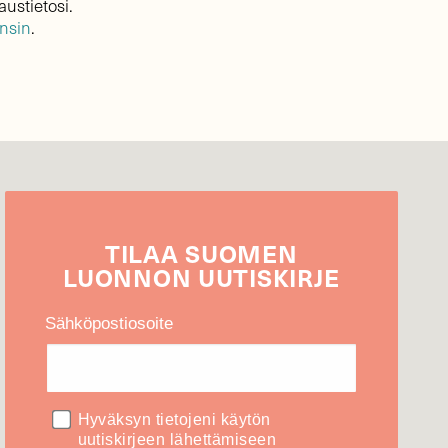
austietosi.
ensin
.
TILAA
SUOMEN
LUONNON
UUTIS­KIRJE
Sähköpostiosoite
Hyväksyn tietojeni käytön
uutiskirjeen lähettämiseen