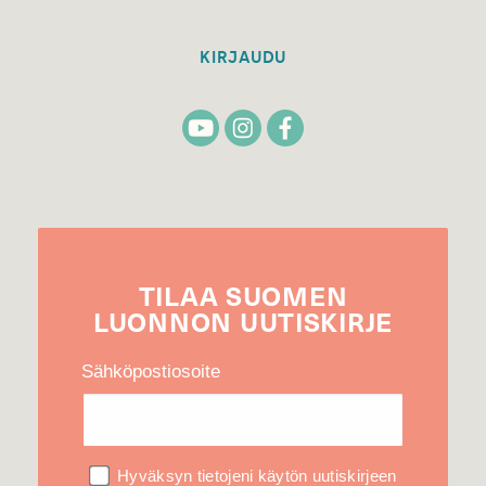
KIRJAUDU
TILAA
SUOMEN
LUONNON
UUTIS­KIRJE
Sähköpostiosoite
Hyväksyn tietojeni käytön uutiskirjeen