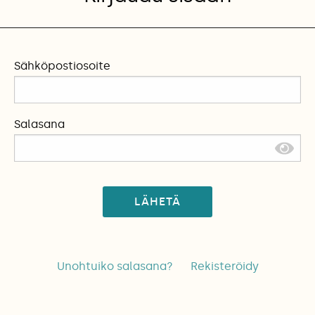
Sähköpostiosoite
Salasana
LÄHETÄ
Unohtuiko salasana?
Rekisteröidy