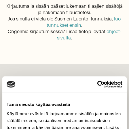
Kirjautumalla sisään pääset lukemaan tilaajien sisältöjä
ja näkemään tilaustietosi.
Jos sinulla ei vielä ole Suomen Luonto -tunnuksia,
luo
tunnukset ensin
.
Ongelmia kirjautumisessa? Lisää tietoja löydät
ohjeet-
sivulta
.
LEHTI
Uusin lehti
Tilaa Suomen Luonto
Tämä sivusto käyttää evästeitä
Tilaa digilukuoikeus
Käytämme evästeitä tarjoamamme sisällön ja mainosten
Äänestä parasta juttua
räätälöimiseen, sosiaalisen median ominaisuuksien
Tilaa uutiskirje
tukemiseen ja kävijämäärämme analysoimiseen. Lisäksi