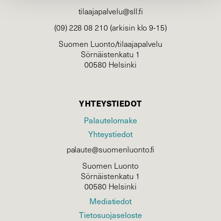
tilaajapalvelu@sll.fi
(09) 228 08 210 (arkisin klo 9-15)
Suomen Luonto/tilaajapalvelu
Sörnäistenkatu 1
00580 Helsinki
YHTEYSTIEDOT
Palautelomake
Yhteystiedot
palaute@suomenluonto.fi
Suomen Luonto
Sörnäistenkatu 1
00580 Helsinki
Mediatiedot
Tietosuojaseloste