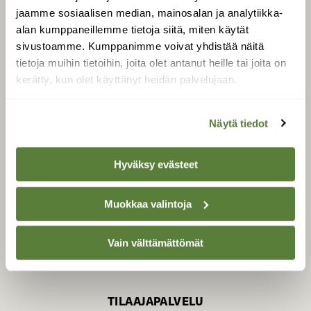
jaamme sosiaalisen median, mainosalan ja analytiikka-
alan kumppaneillemme tietoja siitä, miten käytät
sivustoamme. Kumppanimme voivat yhdistää näitä
SUOMEN LUONNON­
SUOJELU­LIITTO
tietoja muihin tietoihin, joita olet antanut heille tai joita on
kerätty, kun olet käyttänyt heidän palvelujaan.
Suomen Luonto -lehden
kustantaja on
Suomen
luonnonsuojelu­liitto
.
Näytä tiedot
Hyväksy evästeet
Muokkaa valintoja
Vain välttämättömät
TILAAJAPALVELU